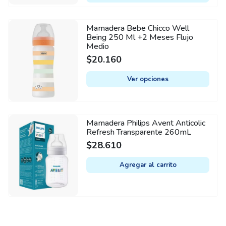
WAS:
IS:
page
$116.250.
$104.630.
Mamadera Bebe Chicco Well
This
Being 250 Ml +2 Meses Flujo
product
Medio
has
$
20.160
multiple
variants.
Ver opciones
The
options
may
Mamadera Philips Avent Anticolic
be
Refresh Transparente 260mL
chosen
$
28.610
on
Agregar al carrito
the
product
page