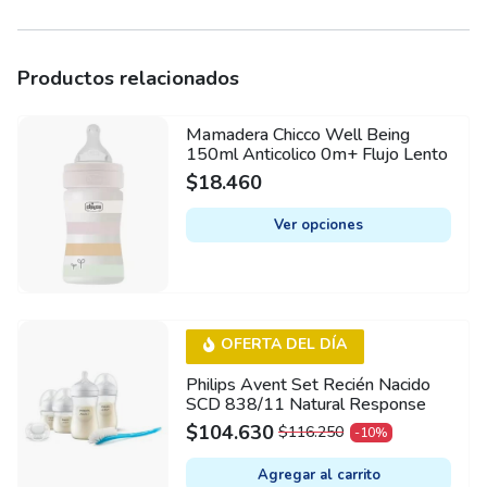
Productos relacionados
Mamadera Chicco Well Being
This
150ml Anticolico 0m+ Flujo Lento
product
$
18.460
has
multiple
Ver opciones
variants.
The
options
may
OFERTA DEL DÍA
be
chosen
Philips Avent Set Recién Nacido
SCD 838/11 Natural Response
on
$
104.630
$
116.250
the
-10%
ORIGINAL
CURRENT
product
PRICE
PRICE
Agregar al carrito