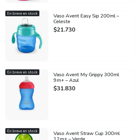
En breve en stock
Vaso Avent Easy Sip 200ml –
Celeste
$
21.730
En breve en stock
Vaso Avent My Grippy 300ml
9m+ – Azul
$
31.830
En breve en stock
Vaso Avent Straw Cup 300ml
12m+ – Verde