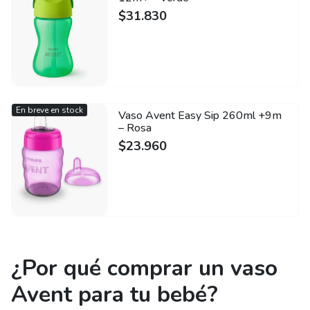
$
31.830
En breve en stock
Vaso Avent Easy Sip 260ml +9m
– Rosa
$
23.960
¿Por qué comprar un vaso
Avent para tu bebé?