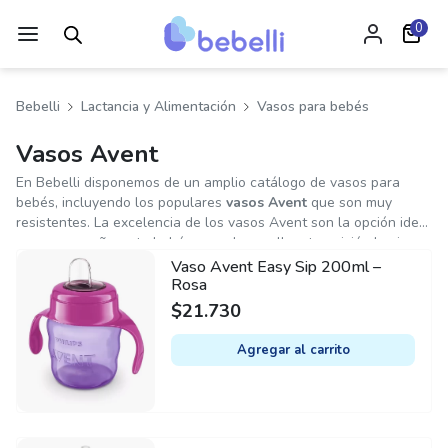
0
Bebelli
Lactancia y Alimentación
Vasos para bebés
Vasos Avent
En Bebelli disponemos de un amplio catálogo de vasos para
bebés, incluyendo los populares
vasos Avent
que son muy
resistentes. La excelencia de los vasos Avent son la opción ideal
para acompañar a tu bebé en su desarrollo y transición hacia
una mayor independencia. Con la reconocida calidad de la marca
Vaso Avent Easy Sip 200ml –
Avent, estos vasos están diseñados pensando en la comodidad
Rosa
y seguridad de tu pequeño/a. Ya sea el vaso antiderrame, el vaso
$
21.730
con sorbete o el revolucionario vaso 360º, cada modelo ofrece
características únicas que facilitan la transición hacia una forma
Agregar al carrito
de beber más avanzada.