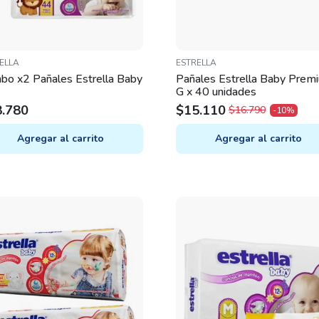
ELLA
ESTRELLA
bo x2 Pañales Estrella Baby
Pañales Estrella Baby Prem
G x 40 unidades
8.780
$
15.110
$
16.790
-10%
ORIGINAL
CURRENT
PRICE
PRICE
Agregar al carrito
Agregar al carrito
WAS:
IS:
$16.790.
$15.110.