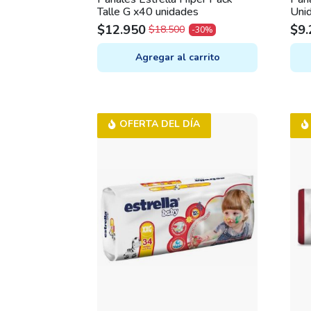
Talle G x40 unidades
Uni
$
12.950
$
9.
$
18.500
-30%
ORIGINAL
CURRENT
OR
CU
PRICE
PRICE
PR
PR
Agregar al carrito
WAS:
IS:
WA
IS:
$18.500.
$12.950.
$12
$9.
OFERTA DEL DÍA