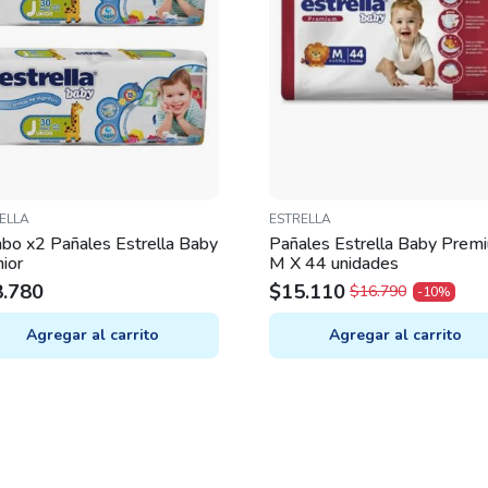
ELLA
ESTRELLA
bo x2 Pañales Estrella Baby
Pañales Estrella Baby Prem
nior
M X 44 unidades
8.780
$
15.110
$
16.790
-10%
ORIGINAL
CURRENT
PRICE
PRICE
Agregar al carrito
Agregar al carrito
WAS:
IS:
$16.790.
$15.110.