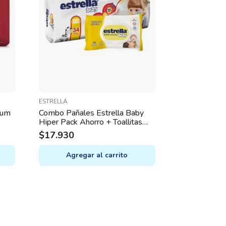
ESTRELLA
ium
Combo Pañales Estrella Baby
Hiper Pack Ahorro + Toallitas
húmedas 50u – XXG
$
17.930
Agregar al carrito