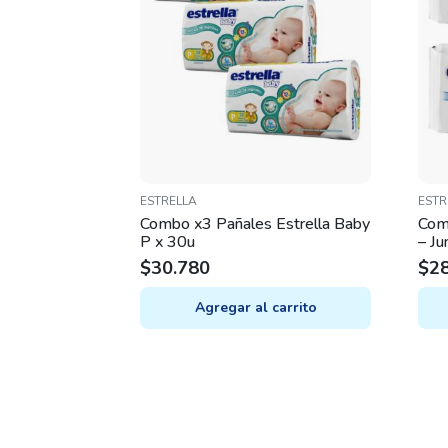
ESTRELLA
ESTR
Combo x3 Pañales Estrella Baby
Com
P x 30u
– Ju
$
30.780
$
2
Agregar al carrito