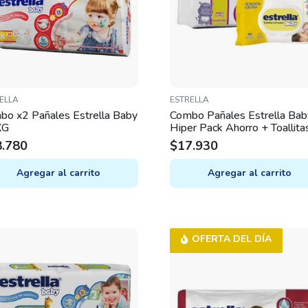
ELLA
ESTRELLA
bo x2 Pañales Estrella Baby
Combo Pañales Estrella Bab
XG
Hiper Pack Ahorro + Toallita
húmedas 50u – M
8.780
$
17.930
Agregar al carrito
Agregar al carrito
OFERTA DEL DÍA