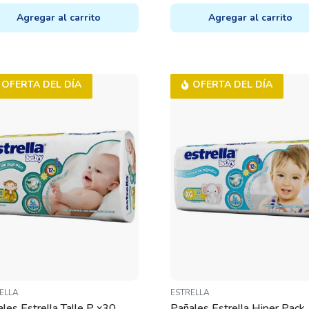
ICE
ICE
PRICE
PRICE
Agregar al carrito
Agregar al carrito
S:
WAS:
IS:
.080.
.360.
$18.500.
$12.950.
OFERTA DEL DÍA
OFERTA DEL DÍA
ELLA
ESTRELLA
les Estrella Talle P x30
Pañales Estrella Hiper Pack