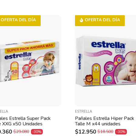
OFERTA DEL DÍA
OFERTA DEL DÍA
ELLA
ESTRELLA
les Estrella Super Pack
Pañales Estrella Hiper Pack
le XXG x50 Unidades
Talle M x44 unidades
0.360
$
12.950
$
29.080
$
18.500
-30%
-30%
IGINAL
RRENT
ORIGINAL
CURRENT