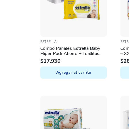
ESTRELLA
ESTR
Combo Pañales Estrella Baby
Com
Hiper Pack Ahorro + Toallitas
– X
húmedas 50u – G
$
17.930
$
2
Agregar al carrito