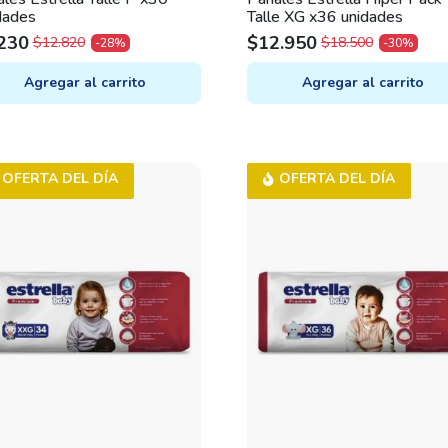
dades
Talle XG x36 unidades
230
$
12.950
$
12.820
$
18.500
-28%
-30%
IGINAL
RRENT
ORIGINAL
CURRENT
ICE
ICE
PRICE
PRICE
Agregar al carrito
Agregar al carrito
S:
WAS:
IS:
.820.
230.
$18.500.
$12.950.
OFERTA DEL DÍA
OFERTA DEL DÍA