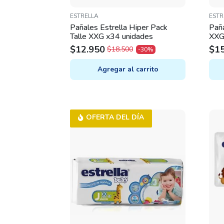
ESTRELLA
ESTR
Pañales Estrella Hiper Pack
Pañ
Talle XXG x34 unidades
XXG
$
12.950
$
1
$
18.500
-30%
ORIGINAL
CURRENT
OR
CU
PRICE
PRICE
PR
PR
Agregar al carrito
WAS:
IS:
WA
IS:
$18.500.
$12.950.
$16
$15
OFERTA DEL DÍA