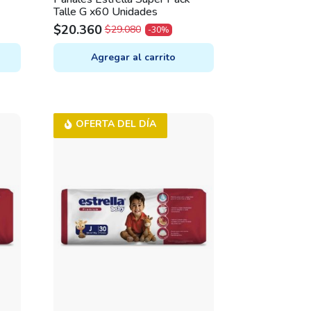
Talle G x60 Unidades
$
20.360
$
29.080
-30%
ORIGINAL
CURRENT
PRICE
PRICE
Agregar al carrito
WAS:
IS:
$29.080.
$20.360.
OFERTA DEL DÍA