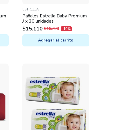
ESTRELLA
ium
Pañales Estrella Baby Premium
J x 30 unidades
$
15.110
$
16.790
-10%
ORIGINAL
CURRENT
PRICE
PRICE
Agregar al carrito
WAS:
IS:
$16.790.
$15.110.