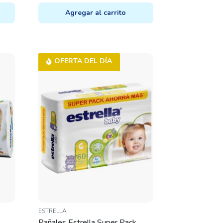
PRICE
PRICE
Agregar al carrito
WAS:
IS:
$29.080.
$20.360.
OFERTA DEL DÍA
ESTRELLA
Pañales Estrella Super Pack