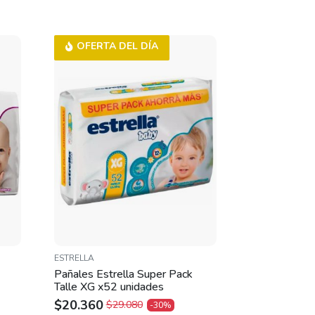
OFERTA DEL DÍA
ESTRELLA
Pañales Estrella Super Pack
Talle XG x52 unidades
$
20.360
$
29.080
-30%
ORIGINAL
CURRENT