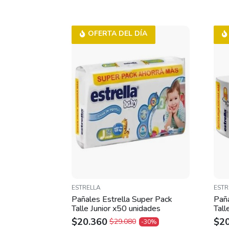
OFERTA DEL DÍA
ESTRELLA
ESTR
Pañales Estrella Super Pack
Paña
Talle Junior x50 unidades
Tal
$
20.360
$
2
$
29.080
-30%
ORIGINAL
CURRENT
OR
CU