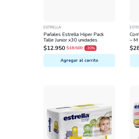
ESTRELLA
ESTR
Pañales Estrella Hiper Pack
Com
Talle Junior x30 unidades
– M
$
12.950
$
2
$
18.500
-30%
ORIGINAL
CURRENT
PRICE
PRICE
Agregar al carrito
WAS:
IS:
$18.500.
$12.950.