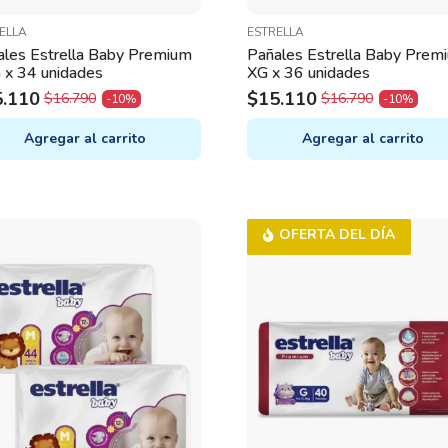
ELLA
ESTRELLA
ales Estrella Baby Premium
Pañales Estrella Baby Prem
 x 34 unidades
XG x 36 unidades
5.110
$
15.110
$
16.790
$
16.790
-10%
-10%
IGINAL
RRENT
ORIGINAL
CURRENT
ICE
ICE
PRICE
PRICE
Agregar al carrito
Agregar al carrito
S:
WAS:
IS:
.790.
.110.
$16.790.
$15.110.
OFERTA DEL DÍA