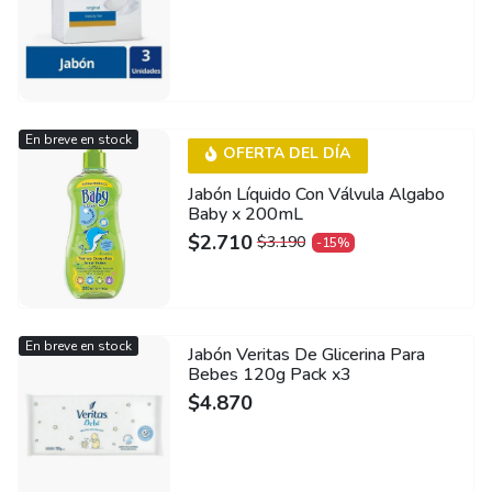
En breve en stock
OFERTA DEL DÍA
Jabón Líquido Con Válvula Algabo
Baby x 200mL
$
2.710
$
3.190
-15%
ORIGINAL
CURRENT
PRICE
PRICE
WAS:
IS:
$3.190.
$2.710.
En breve en stock
Jabón Veritas De Glicerina Para
Bebes 120g Pack x3
$
4.870