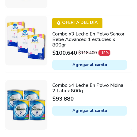
OFERTA DEL DÍA
Combo x3 Leche En Polvo Sancor
Bebe Advanced 1 estuches x
800gr
$
100.640
$
118.400
-15%
ORIGINAL
CURRENT
PRICE
PRICE
Agregar al carrito
WAS:
IS:
$118.400.
$100.640.
Combo x4 Leche En Polvo Nidina
2 Lata x 800g
$
93.880
Agregar al carrito