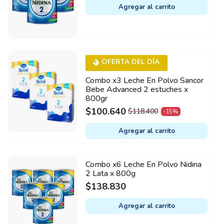
Agregar al carrito
OFERTA DEL DÍA
Combo x3 Leche En Polvo Sancor
Bebe Advanced 2 estuches x
800gr
$
100.640
$
118.400
-15%
ORIGINAL
CURRENT
PRICE
PRICE
Agregar al carrito
WAS:
IS:
$118.400.
$100.640.
Combo x6 Leche En Polvo Nidina
2 Lata x 800g
$
138.830
Agregar al carrito