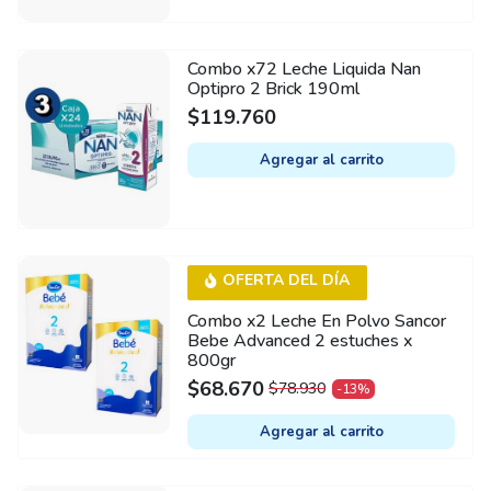
Combo x72 Leche Liquida Nan
Optipro 2 Brick 190ml
$
119.760
Agregar al carrito
OFERTA DEL DÍA
Combo x2 Leche En Polvo Sancor
Bebe Advanced 2 estuches x
800gr
$
68.670
$
78.930
-13%
ORIGINAL
CURRENT
PRICE
PRICE
Agregar al carrito
WAS:
IS:
$78.930.
$68.670.