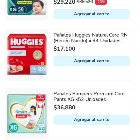
$
29.220
$
36.520
-20%
ORIGINAL
CURRENT
PRICE
PRICE
Agregar al carrito
WAS:
IS:
$36.520.
$29.220.
Pañales Huggies Natural Care RN
(Recién Nacido) x 34 Unidades
$
17.100
Agregar al carrito
Pañales Pampers Premium Care
Pants XG x52 Unidades
$
36.880
Agregar al carrito