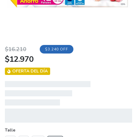
Original
Current
$
16.210
$3.240 OFF
$
12.970
price
price
was:
is:
OFERTA DEL DÍA
$16.210.
$12.970.
Talle