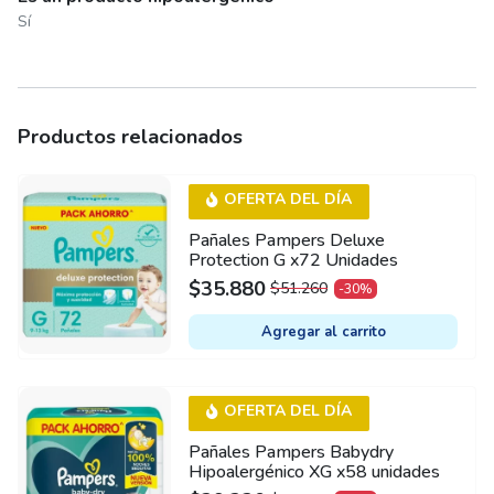
Sí
Productos relacionados
OFERTA DEL DÍA
Pañales Pampers Deluxe
Protection G x72 Unidades
$
35.880
$
51.260
-30%
ORIGINAL
CURRENT
PRICE
PRICE
Agregar al carrito
WAS:
IS:
$51.260.
$35.880.
OFERTA DEL DÍA
Pañales Pampers Babydry
Hipoalergénico XG x58 unidades