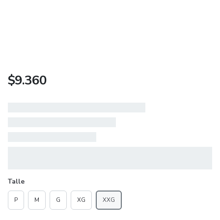
$
9.360
Talle
P
M
G
XG
XXG