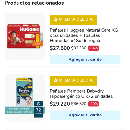
Productos relacionados
OFERTA DEL DÍA
Pañales Huggies Natural Care XG
x 52 unidades + Toallitas
Humedas x48u de regalo
$
27.800
$
32.330
-14%
ORIGINAL
CURRENT
PRICE
PRICE
Agregar al carrito
WAS:
IS:
$32.330.
$27.800.
OFERTA DEL DÍA
Pañales Pampers Babydry
Hipoalergénico G x72 unidades
$
29.220
$
36.520
-20%
ORIGINAL
CURRENT
PRICE
PRICE
Agregar al carrito
WAS:
IS:
$36.520.
$29.220.