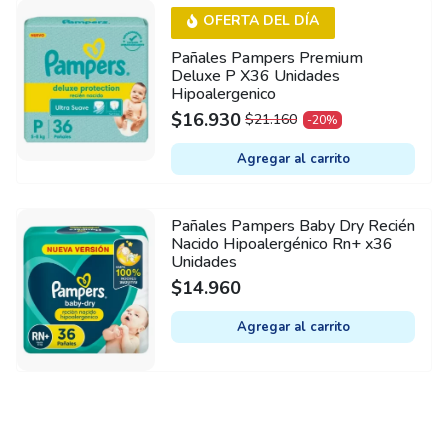
OFERTA DEL DÍA
Pañales Pampers Premium
Deluxe P X36 Unidades
Hipoalergenico
$
16.930
$
21.160
-20%
ORIGINAL
CURRENT
PRICE
PRICE
Agregar al carrito
WAS:
IS:
$21.160.
$16.930.
Pañales Pampers Baby Dry Recién
Nacido Hipoalergénico Rn+ x36
Unidades
$
14.960
Agregar al carrito