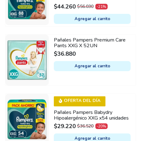
$
44.260
$
56.030
-21%
ORIGINAL
CURRENT
PRICE
PRICE
Agregar al carrito
WAS:
IS:
$56.030.
$44.260.
Pañales Pampers Premium Care
Pants XXG X 52UN
$
36.880
Agregar al carrito
OFERTA DEL DÍA
Pañales Pampers Babydry
Hipoalergénico XXG x54 unidades
$
29.220
$
36.520
-20%
ORIGINAL
CURRENT
PRICE
PRICE
Agregar al carrito