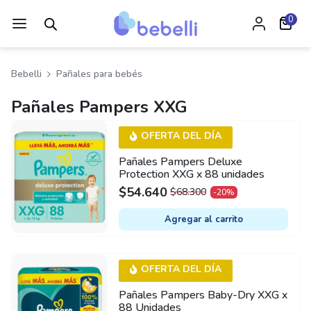
0
Bebelli
Pañales para bebés
Pañales Pampers XXG
OFERTA DEL DÍA
Pañales Pampers Deluxe
Protection XXG x 88 unidades
$
54.640
$
68.300
-20%
ORIGINAL
CURRENT
PRICE
PRICE
Agregar al carrito
WAS:
IS:
$68.300.
$54.640.
OFERTA DEL DÍA
Pañales Pampers Baby-Dry XXG x
88 Unidades