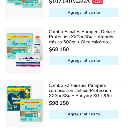
$
107.040
$
120.270
-11%
ORIGINAL
CURRENT
PRICE
PRICE
Agregar al carrito
WAS:
IS:
$120.270.
$107.040.
Combo Pañales Pampers Deluxe
Protection XXG x 88u + Algodón
clásico 500gr + Oleo calcáreo
Estrella 950mL
$
68.150
Agregar al carrito
Combo x2 Pañales Pampers
combinación Deluxe Proteccion
XXG x 88u + Babydry XG x 96u
$
98.150
Agregar al carrito