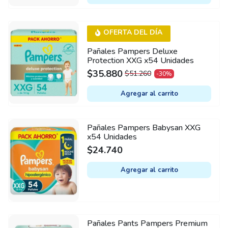
WAS:
IS:
$36.520.
$29.220.
OFERTA DEL DÍA
Pañales Pampers Deluxe
Protection XXG x54 Unidades
$
35.880
$
51.260
-30%
ORIGINAL
CURRENT
PRICE
PRICE
Agregar al carrito
WAS:
IS:
$51.260.
$35.880.
Pañales Pampers Babysan XXG
x54 Unidades
$
24.740
Agregar al carrito
Pañales Pants Pampers Premium