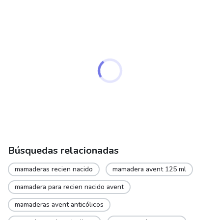
may
be
chosen
on
the
product
page
Búsquedas relacionadas
mamaderas recien nacido
mamadera avent 125 ml
mamadera para recien nacido avent
mamaderas avent anticólicos