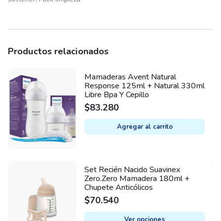
Productos relacionados
Mamaderas Avent Natural
Response 125ml + Natural 330ml
Libre Bpa Y Cepillo
$
83.280
Agregar al carrito
Set Recién Nacido Suavinex
This
Zero.Zero Mamadera 180ml +
product
Chupete Anticólicos
has
$
70.540
multiple
variants.
Ver opciones