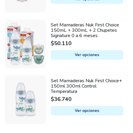
The
options
may
Set Mamaderas Nuk First Choice
This
be
150mL + 300mL + 2 Chupetes
product
Signature 0 a 6 meses
chosen
has
$
50.110
on
multiple
the
variants.
Ver opciones
product
The
page
options
may
Set Mamaderas Nuk First Choice+
This
be
150ml 300ml Control
product
Temperatura
chosen
has
$
36.740
on
multiple
the
variants.
Ver opciones
product
The
page
options