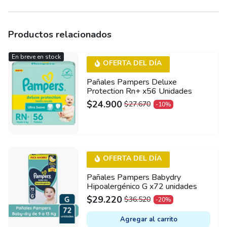
Productos relacionados
En breve en stock
OFERTA DEL DÍA
Pañales Pampers Deluxe
Protection Rn+ x56 Unidades
$
24.900
$
27.670
-10%
ORIGINAL
CURRENT
PRICE
PRICE
WAS:
IS:
$27.670.
$24.900.
OFERTA DEL DÍA
Pañales Pampers Babydry
Hipoalergénico G x72 unidades
$
29.220
$
36.520
-20%
ORIGINAL
CURRENT
PRICE
PRICE
Agregar al carrito
WAS:
IS: