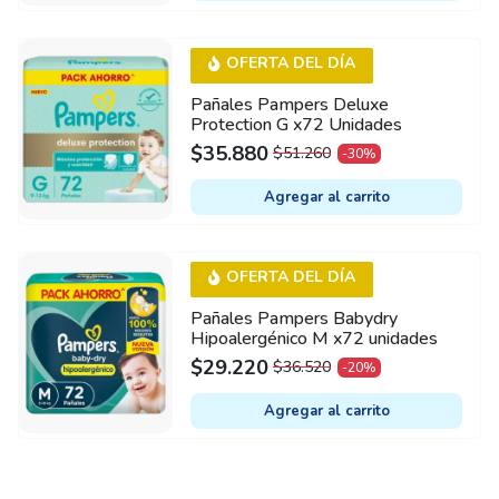
$36.520.
$29.220.
OFERTA DEL DÍA
Pañales Pampers Deluxe
Protection G x72 Unidades
$
35.880
$
51.260
-30%
ORIGINAL
CURRENT
PRICE
PRICE
Agregar al carrito
WAS:
IS:
$51.260.
$35.880.
OFERTA DEL DÍA
Pañales Pampers Babydry
Hipoalergénico M x72 unidades
$
29.220
$
36.520
-20%
ORIGINAL
CURRENT
PRICE
PRICE
Agregar al carrito
WAS:
IS:
$36.520.
$29.220.