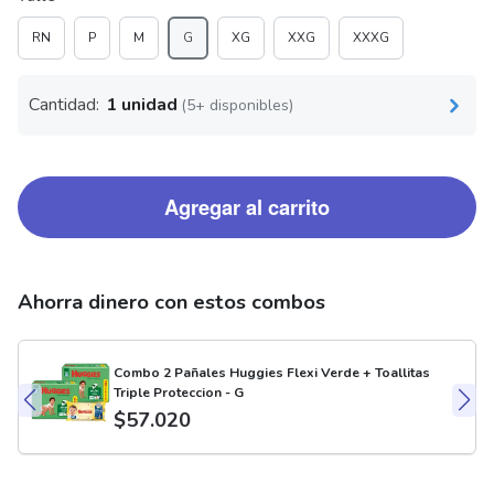
RN
P
M
G
XG
XXG
XXXG
Cantidad:
1 unidad
(5+ disponibles)
Agregar al carrito
Ahorra dinero con estos combos
Combo 2 Pañales Huggies Flexi Verde + Toallitas
Triple Proteccion - G
$
57.020