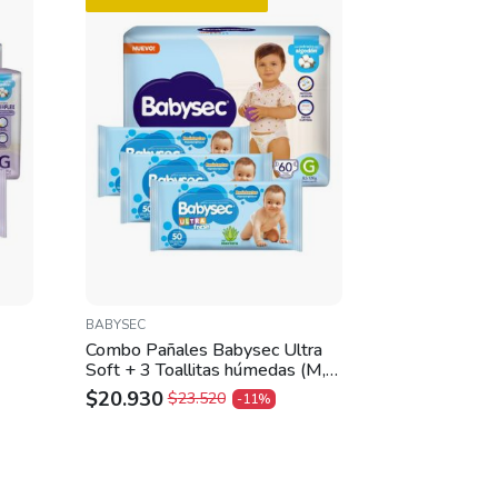
BABYSEC
Combo Pañales Babysec Ultra
Soft + 3 Toallitas húmedas (M,
G, XG, XXG) – G
$
20.930
$
23.520
-11%
ORIGINAL
CURRENT
PRICE
PRICE
WAS:
IS:
$23.520.
$20.930.