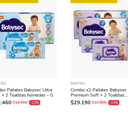
YSEC
BABYSEC
bo Pañales Babysec Ultra
Combo x2 Pañales Babysec
 + 2 Toallitas húmedas – G
Premium Soft + 2 Toallitas
húmedas – G
2.460
$
29.190
$
14.000
$
32.800
-11%
-11%
IGINAL
RRENT
ORIGINAL
CURRENT
ICE
ICE
PRICE
PRICE
S:
WAS:
IS:
.000.
.460.
$32.800.
$29.190.