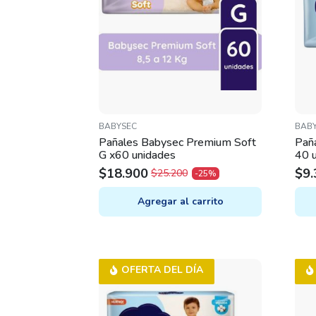
BABYSEC
BAB
Pañales Babysec Premium Soft
Paña
G x60 unidades
40 
$
18.900
$
9.
$
25.200
-25%
ORIGINAL
CURRENT
PRICE
PRICE
Agregar al carrito
WAS:
IS:
$25.200.
$18.900.
OFERTA DEL DÍA