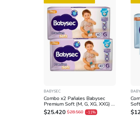
BABYSEC
BAB
Combo x2 Pañales Babysec
Com
Premium Soft (M, G, XG, XXG) –
Soft
G
$
25.420
$
1
$
28.560
-11%
ORIGINAL
CURRENT
OR
CU
PRICE
PRICE
PR
PR
WAS:
IS:
WA
IS:
$28.560.
$25.420.
$14
$12