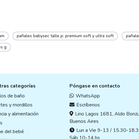
um
pañales babysec talle p: premium soft y ultra soft
pañal
es g
ras categorías
Póngase en contacto
ulos de baño
WhatsApp
tes y mordillos
Escríbenos
cia y alimentación
Lino Lagos 1681, Aldo Bonzi
Buenos Aires
s
Lun a Vie 9-13 / 15.30-18.3
ne del bebé
Sáb 10-14 hs