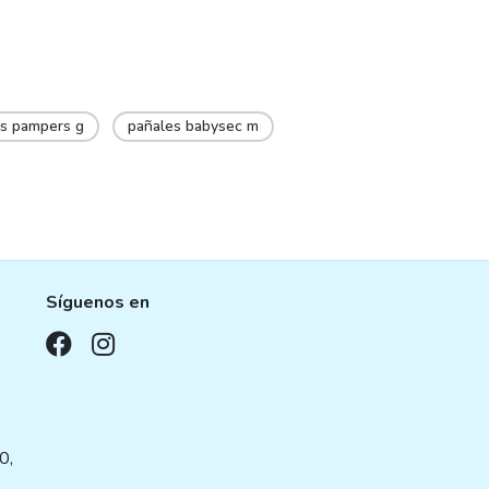
es pampers g
pañales babysec m
Síguenos en
,
0,