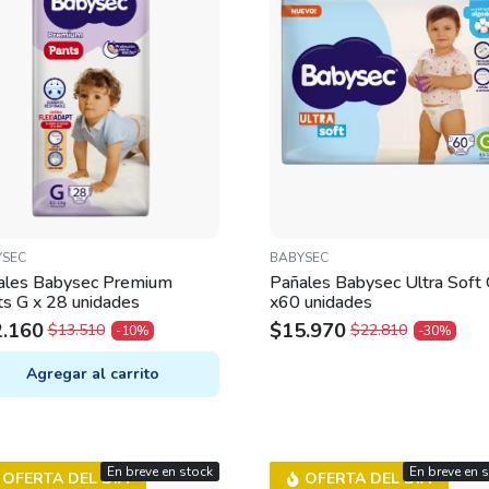
YSEC
BABYSEC
ales Babysec Premium
Pañales Babysec Ultra Soft
s G x 28 unidades
x60 unidades
2.160
$
15.970
$
13.510
$
22.810
-10%
-30%
IGINAL
RRENT
ORIGINAL
CURRENT
ICE
ICE
PRICE
PRICE
Agregar al carrito
S:
WAS:
IS:
.510.
.160.
$22.810.
$15.970.
En breve en stock
En breve en 
OFERTA DEL DÍA
OFERTA DEL DÍA