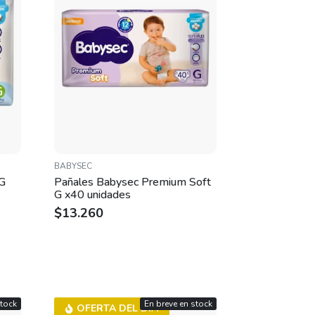
BABYSEC
 G
Pañales Babysec Premium Soft
G x40 unidades
$
13.260
stock
En breve en stock
OFERTA DEL DÍA