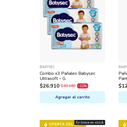
BABYSEC
BAB
Combo x3 Pañales Babysec
Pañ
Ultrasoft – G
Pant
$
26.910
$
1
$
30.240
-11%
ORIGINAL
CURRENT
OR
CU
PRICE
PRICE
PR
PR
Agregar al carrito
WAS:
IS:
WA
IS:
$30.240.
$26.910.
$13
$12
En breve en stock
OFERTA DEL DÍA