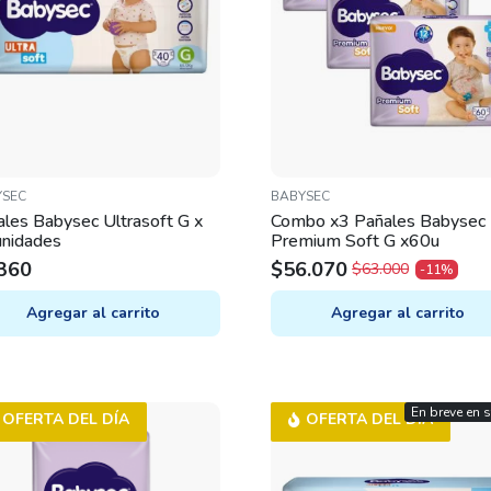
YSEC
BABYSEC
les Babysec Ultrasoft G x
Combo x3 Pañales Babysec
unidades
Premium Soft G x60u
360
$
56.070
$
63.000
-11%
ORIGINAL
CURRENT
PRICE
PRICE
Agregar al carrito
Agregar al carrito
WAS:
IS:
$63.000.
$56.070.
En breve en 
OFERTA DEL DÍA
OFERTA DEL DÍA