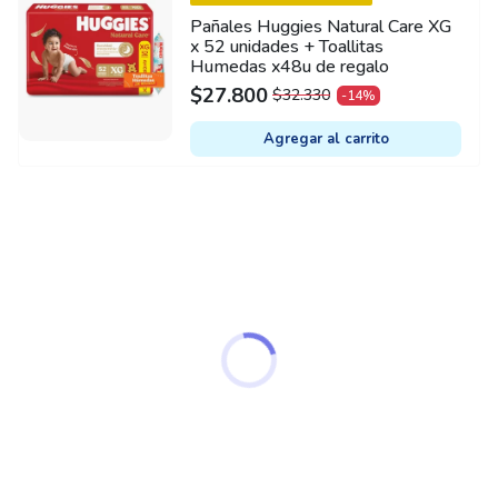
Pañales Huggies Natural Care XG
x 52 unidades + Toallitas
Humedas x48u de regalo
$
27.800
$
32.330
-14%
ORIGINAL
CURRENT
PRICE
PRICE
Agregar al carrito
WAS:
IS:
$32.330.
$27.800.