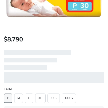
$
8.790
Talle
P
M
G
XG
XXG
XXXG