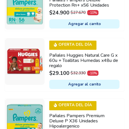
Protection Rn+ x56 Unidades
$
24.900
$
27.670
-10%
ORIGINAL
CURRENT
PRICE
PRICE
Agregar al carrito
WAS:
IS:
$27.670.
$24.900.
OFERTA DEL DÍA
Pañales Huggies Natural Care G x
60u + Toallitas Humedas x48u de
regalo
$
29.100
$
32.330
-10%
ORIGINAL
CURRENT
PRICE
PRICE
Agregar al carrito
WAS:
IS:
$32.330.
$29.100.
OFERTA DEL DÍA
Pañales Pampers Premium
Deluxe P X36 Unidades
Hipoalergenico