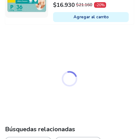
$
16.930
$
21.160
-20%
ORIGINAL
CURRENT
PRICE
PRICE
Agregar al carrito
WAS:
IS:
$21.160.
$16.930.
Búsquedas relacionadas