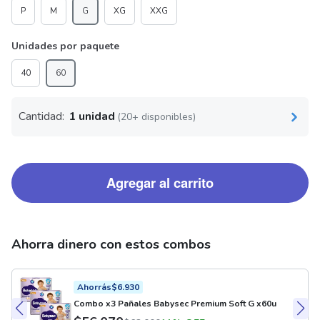
P
M
G
XG
XXG
Unidades por paquete
40
60
Cantidad:
1 unidad
(20+ disponibles)
Agregar al carrito
Ahorra dinero con estos combos
Ahorrás
$
6.930
Combo x3 Pañales Babysec Premium Soft G x60u