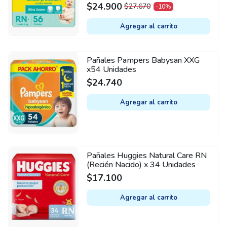
$
24.900
$
27.670
-10%
ORIGINAL
CURRENT
PRICE
PRICE
Agregar al carrito
WAS:
IS:
$27.670.
$24.900.
Pañales Pampers Babysan XXG
x54 Unidades
$
24.740
Agregar al carrito
Pañales Huggies Natural Care RN
(Recién Nacido) x 34 Unidades
$
17.100
Agregar al carrito