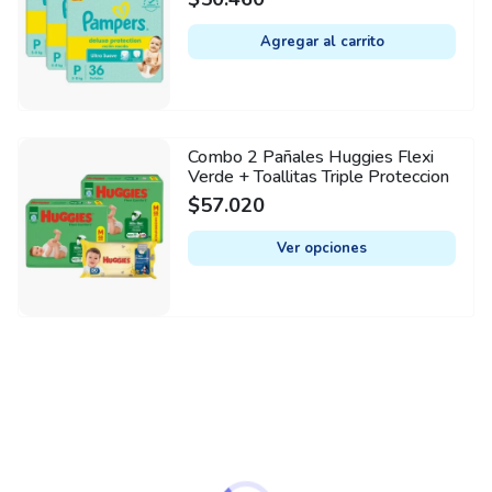
Agregar al carrito
Combo 2 Pañales Huggies Flexi
This
Verde + Toallitas Triple Proteccion
product
$
57.020
has
multiple
Ver opciones
variants.
The
options
may
be
chosen
on
the
product