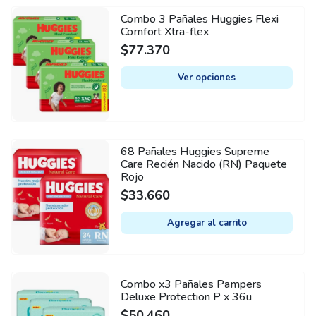
Combo 3 Pañales Huggies Flexi
This
Comfort Xtra-flex
product
$
77.370
has
multiple
Ver opciones
variants.
The
options
may
68 Pañales Huggies Supreme
be
Care Recién Nacido (RN) Paquete
Rojo
chosen
$
33.660
on
the
Agregar al carrito
product
page
Combo x3 Pañales Pampers
Deluxe Protection P x 36u
$
50.460