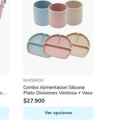
NURSIMOM
Combo Alimentacion Silicona:
o
Plato Divisiones Ventosa + Vaso
$
27.900
Ver opciones
This
product
has