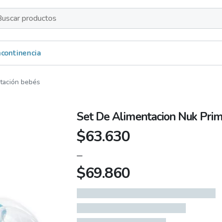
s
Incontinencia
ntación bebés
Set De Alimentacion Nuk Prim
$
63.630
–
$
69.860