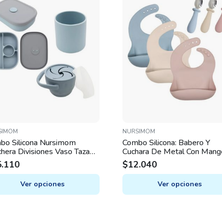
SIMOM
NURSIMOM
bo Silicona Nursimom
Combo Silicona: Babero Y
hera Divisiones Vaso Taza
Cuchara De Metal Con Mang
ck
Suave
5.110
$
12.040
Ver opciones
Ver opciones
This
uct
product
has