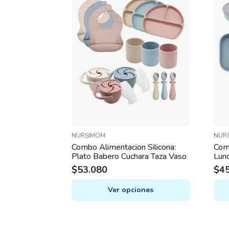
NURSIMOM
NUR
Combo Alimentacion Silicona:
Com
Plato Babero Cuchara Taza Vaso
Lunc
Sna
$
53.080
$
4
Ver opciones
This
This
product
prod
has
has