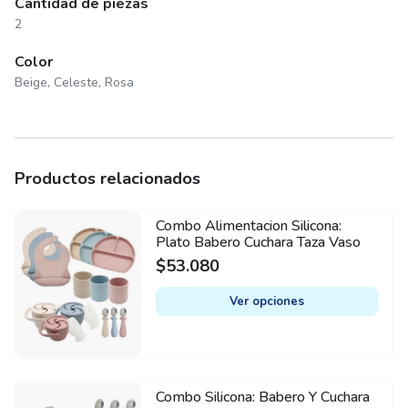
Cantidad de piezas
2
Color
Beige, Celeste, Rosa
Productos relacionados
Combo Alimentacion Silicona:
This
Plato Babero Cuchara Taza Vaso
product
$
53.080
has
multiple
Ver opciones
variants.
The
options
may
Combo Silicona: Babero Y Cuchara
This