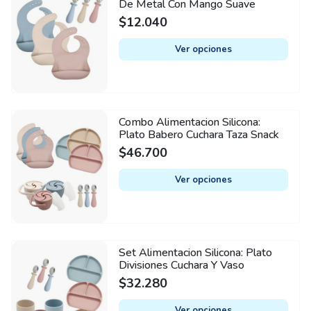
be
De Metal Con Mango Suave
product
chosen
$
12.040
has
on
multiple
Ver opciones
the
variants.
product
The
page
options
may
Combo Alimentacion Silicona:
This
be
Plato Babero Cuchara Taza Snack
product
chosen
$
46.700
has
on
multiple
Ver opciones
the
variants.
product
The
page
options
may
Set Alimentacion Silicona: Plato
This
be
Divisiones Cuchara Y Vaso
product
chosen
$
32.280
has
on
multiple
Ver opciones