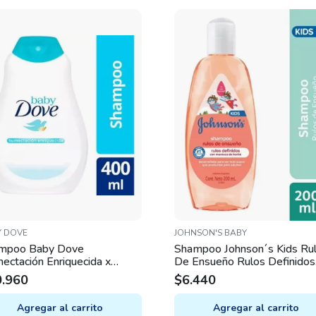
Y DOVE
JOHNSON'S BABY
mpoo Baby Dove
Shampoo Johnson´s Kids Ru
ctación Enriquecida x
De Ensueño Rulos Definidos
0mL
200ml
0.960
$
6.440
Agregar al carrito
Agregar al carrito