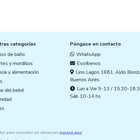
ras categorías
Póngase en contacto
ulos de baño
WhatsApp
tes y mordillos
Escríbenos
cia y alimentación
Lino Lagos 1681, Aldo Bonzi
Buenos Aires
s
Lun a Vie 9-13 / 15.30-18.3
ne del bebé
Sáb 10-14 hs
nidad
es
dor, para consultas y/o denuncias
ingrese aquí