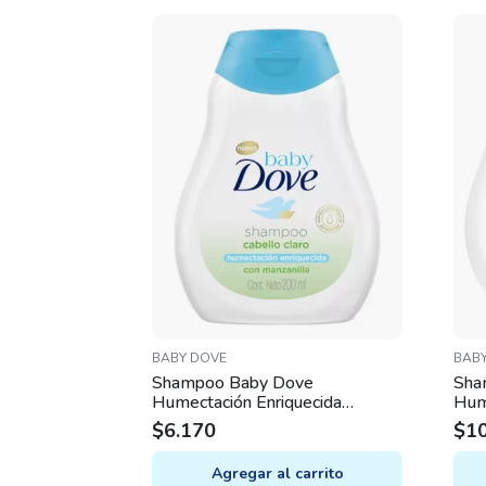
BABY DOVE
BAB
Shampoo Baby Dove
Sha
Humectación Enriquecida
Hume
Cabellos Claros x 200mL
40
$
6.170
$
1
Agregar al carrito