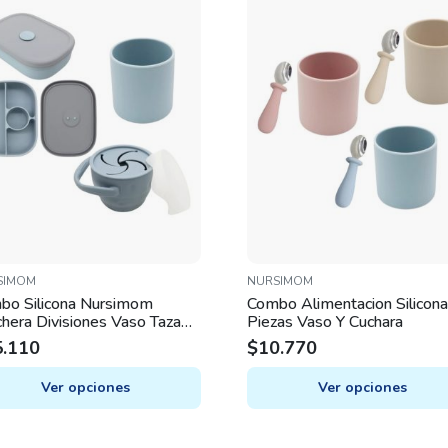
SIMOM
NURSIMOM
bo Silicona Nursimom
Combo Alimentacion Silicona
hera Divisiones Vaso Taza
Piezas Vaso Y Cuchara
ck
5.110
$
10.770
Ver opciones
Ver opciones
This
uct
product