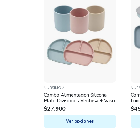
NURSIMOM
NUR
Combo Alimentacion Silicona:
Com
Plato Divisiones Ventosa + Vaso
Lunc
Sna
$
27.900
$
4
Ver opciones
This
This
product
prod