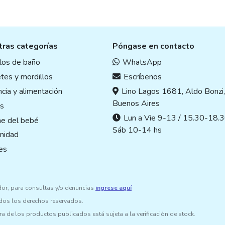
ras categorías
Póngase en contacto
ulos de baño
WhatsApp
tes y mordillos
Escríbenos
cia y alimentación
Lino Lagos 1681, Aldo Bonzi
Buenos Aires
s
Lun a Vie 9-13 / 15.30-18.3
ne del bebé
Sáb 10-14 hs
nidad
es
dor, para consultas y/o denuncias
ingrese aquí
odos los derechos reservados.
ra de los productos publicados está sujeta a la verificación de stock.