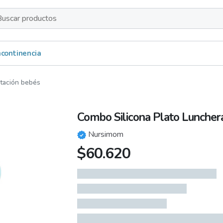
s
Incontinencia
ntación bebés
Combo Silicona Plato Lunchera
Nursimom
$
60.620