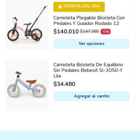
may
This
OFERTA DEL DÍA
be
product
chosen
Camicleta Plegable Bicicleta Con
has
Pedales Y Guiador Rodado 12
on
multiple
$
140.010
$
147.380
the
-5%
ORIGINAL
CURRENT
variants.
product
PRICE
PRICE
The
Ver opciones
WAS:
IS:
page
options
$147.380.
$140.010.
may
Camicleta Bicicleta De Equilibrio
be
Sin Pedales Bebesit Sl-3050-f
chosen
Lila
on
$
34.480
the
Agregar al carrito
product
page