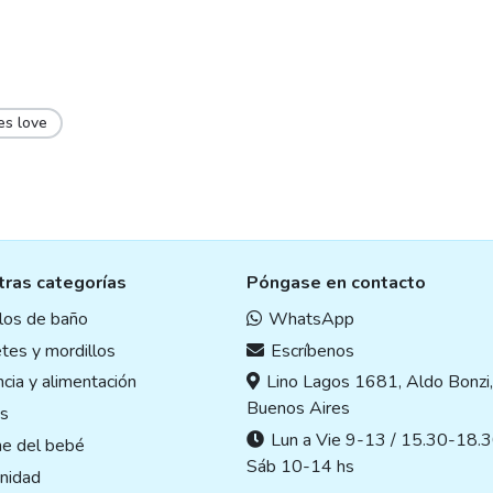
es love
ras categorías
Póngase en contacto
ulos de baño
WhatsApp
tes y mordillos
Escríbenos
cia y alimentación
Lino Lagos 1681, Aldo Bonzi
Buenos Aires
s
Lun a Vie 9-13 / 15.30-18.3
ne del bebé
Sáb 10-14 hs
nidad