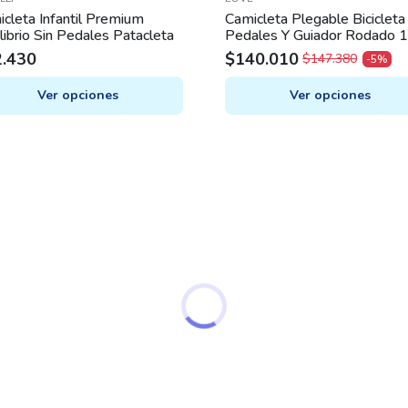
cleta Infantil Premium
Camicleta Plegable Bicicleta
librio Sin Pedales Patacleta
Pedales Y Guiador Rodado 
2.430
$
140.010
$
147.380
-5%
ORIGINAL
CURRENT
PRICE
PRICE
Ver opciones
Ver opciones
WAS:
IS:
This
$147.380.
$140.010.
uct
product
has
iple
multiple
nts.
variants.
The
ons
options
may
be
en
chosen
on
the
uct
product
e
page