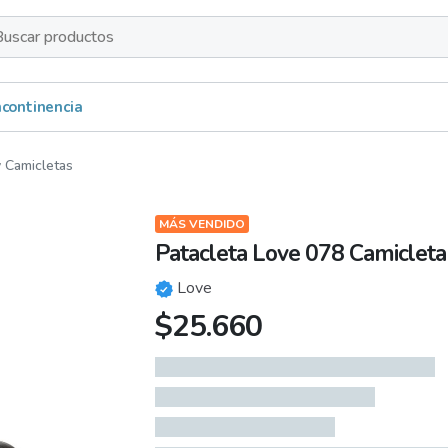
s
Incontinencia
y Camicletas
MÁS VENDIDO
Patacleta Love 078 Camicleta 
Love
$
25.660