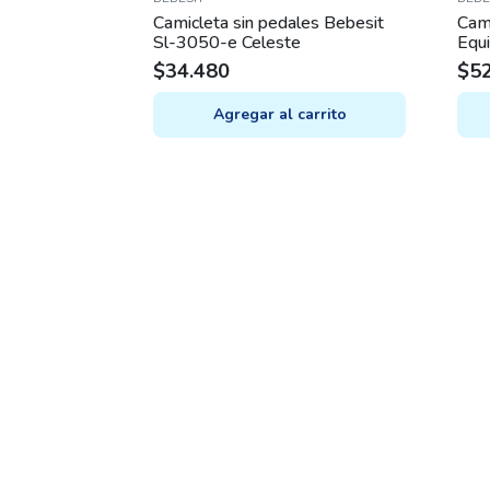
Camicleta sin pedales Bebesit
Cami
Sl-3050-e Celeste
Equi
$
34.480
$
5
Agregar al carrito
This
prod
has
mult
varia
The
opti
may
be
chos
on
the
prod
pag