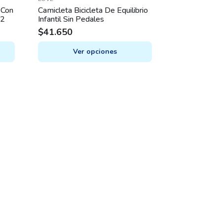
 Con
Camicleta Bicicleta De Equilibrio
12
Infantil Sin Pedales
$
41.650
Ver opciones
This
product
has
multiple
variants.
The
options
may
be
chosen
on
the
product
page