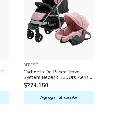
BEBESIT
 T-
Cochecito De Paseo Travel
System Bebesit 1390ts Aeris
Rosa Plateado
$
274.150
Agregar al carrito