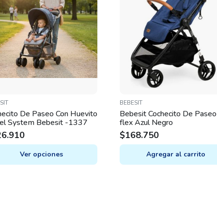
SIT
BEBESIT
hecito De Paseo Con Huevito
Bebesit Cochecito De Paseo
vel System Bebesit -1337
flex Azul Negro
26.910
$
168.750
Ver opciones
Agregar al carrito
uct
iple
nts.