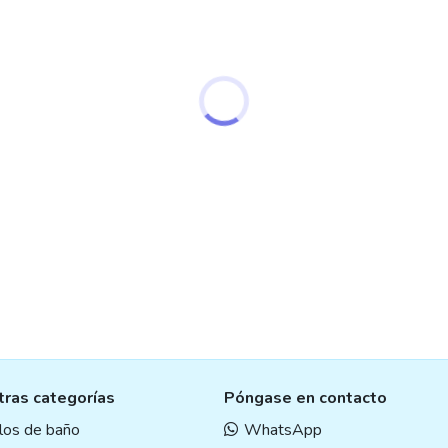
ons
en
uct
e
ras categorías
Póngase en contacto
ulos de baño
WhatsApp