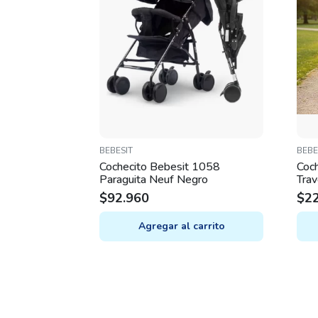
BEBESIT
BEBE
Cochecito Bebesit 1058
Coc
Paraguita Neuf Negro
Tra
$
92.960
$
2
Agregar al carrito
This
prod
has
mult
varia