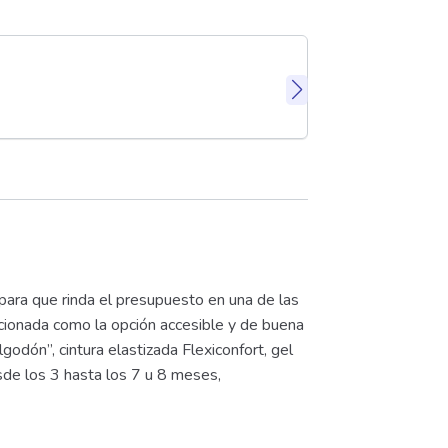
Combo x2
$
28.7
ara que rinda el presupuesto en una de las
icionada como la opción accesible y de buena
godón”, cintura elastizada Flexiconfort, gel
esde los 3 hasta los 7 u 8 meses,