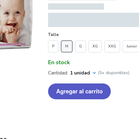
Talle
P
M
G
XG
XXG
Junior
En stock
Cantidad:
1 unidad
(5+ disponibles)
Agregar al carrito