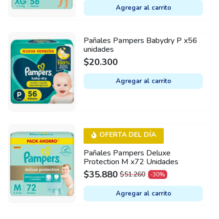
PRICE
PRICE
Agregar al carrito
WAS:
IS:
$51.260.
$35.880.
Pañales Pampers Babydry P x56
unidades
$
20.300
Agregar al carrito
OFERTA DEL DÍA
Pañales Pampers Deluxe
Protection M x72 Unidades
$
35.880
$
51.260
-30%
ORIGINAL
CURRENT
PRICE
PRICE
Agregar al carrito
WAS:
IS:
$51.260.
$35.880.