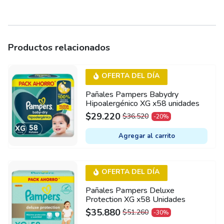
Productos relacionados
OFERTA DEL DÍA
Pañales Pampers Babydry
Hipoalergénico XG x58 unidades
$
29.220
$
36.520
-20%
ORIGINAL
CURRENT
PRICE
PRICE
Agregar al carrito
WAS:
IS:
$36.520.
$29.220.
OFERTA DEL DÍA
Pañales Pampers Deluxe
Protection XG x58 Unidades
$
35.880
$
51.260
-30%
ORIGINAL
CURRENT