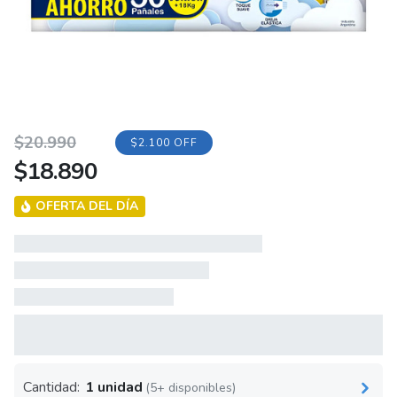
Original
Current
$
20.990
$2.100 OFF
$
18.890
price
price
was:
is:
OFERTA DEL DÍA
$20.990.
$18.890.
Cantidad:
1 unidad
(5+ disponibles)