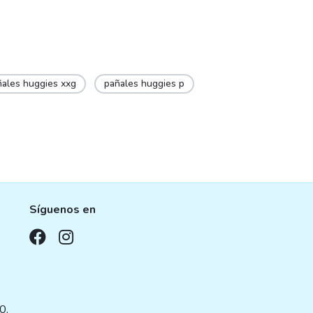
ñales huggies xxg
pañales huggies p
Síguenos en
,
0,