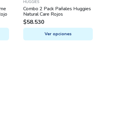
HUGGIES
eme
Combo 2 Pack Pañales Huggies
Rojo
Natural Care Rojos
$
58.530
Ver opciones
This
product
has
multiple
variants.
The
options
may
be
chosen
on
the
product
page