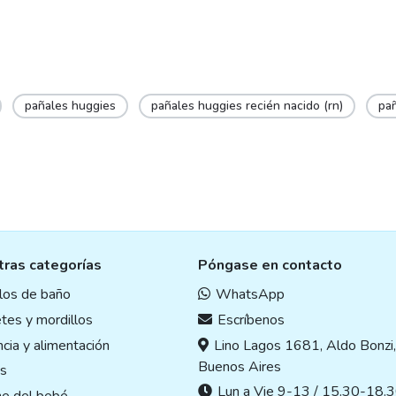
pañales huggies
pañales huggies recién nacido (rn)
pa
ras categorías
Póngase en contacto
ulos de baño
WhatsApp
tes y mordillos
Escríbenos
cia y alimentación
Lino Lagos 1681, Aldo Bonzi
Buenos Aires
s
Lun a Vie 9-13 / 15.30-18.3