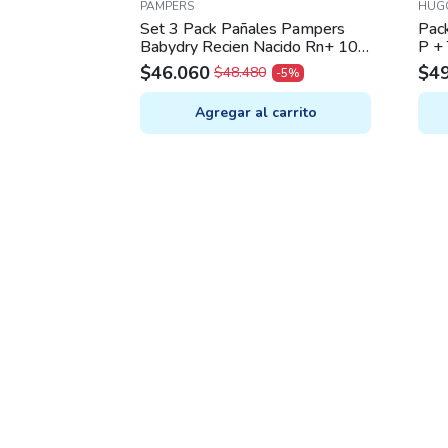
PAMPERS
HUGG
Set 3 Pack Pañales Pampers
Pack
Babydry Recien Nacido Rn+ 108
P +
unidades
$
46.060
$
4
$
48.480
-5%
ORIGINAL
CURRENT
OR
CU
PRICE
PRICE
PR
PR
Agregar al carrito
WAS:
IS:
WA
IS:
$48.480.
$46.060.
$55
$49