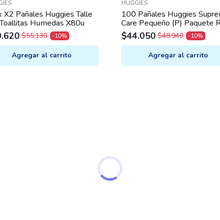
IES
HUGGIES
 X2 Pañales Huggies Talle
100 Pañales Huggies Supr
 Toallitas Humedas X80u
Care Pequeño (P) Paquete 
9.620
$
44.050
$
55.130
$
48.940
-10%
-10%
IGINAL
RRENT
ORIGINAL
CURRENT
ICE
ICE
PRICE
PRICE
Agregar al carrito
Agregar al carrito
S:
WAS:
IS:
.130.
.620.
$48.940.
$44.050.