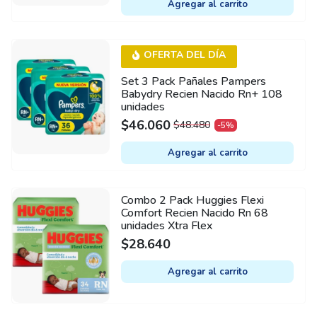
Agregar al carrito
WAS:
IS:
$126.700.
$63.350.
OFERTA DEL DÍA
Set 3 Pack Pañales Pampers
Babydry Recien Nacido Rn+ 108
unidades
$
46.060
$
48.480
-5%
ORIGINAL
CURRENT
PRICE
PRICE
Agregar al carrito
WAS:
IS:
$48.480.
$46.060.
Combo 2 Pack Huggies Flexi
Comfort Recien Nacido Rn 68
unidades Xtra Flex
$
28.640
Agregar al carrito