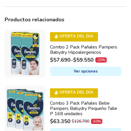
Productos relacionados
This
OFERTA DEL DÍA
product
Combo 2 Pack Pañales Pampers
has
Babydry Hipoalergenicos
multiple
$
57.690
–
$
59.550
-20%
variants.
The
Ver opciones
options
may
OFERTA DEL DÍA
be
chosen
Combo 3 Pack Pañales Bebe
on
Pampers Babydry Pequeño Talle
P 168 unidades
the
$
63.350
$
126.700
-50%
product
ORIGINAL
CURRENT
PRICE
PRICE
page