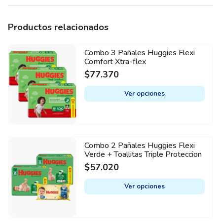
Productos relacionados
Combo 3 Pañales Huggies Flexi
This
Comfort Xtra-flex
product
$
77.370
has
multiple
Ver opciones
variants.
The
options
may
Combo 2 Pañales Huggies Flexi
This
be
Verde + Toallitas Triple Proteccion
product
chosen
$
57.020
has
on
multiple
Ver opciones
the
variants.
product
The
page
options