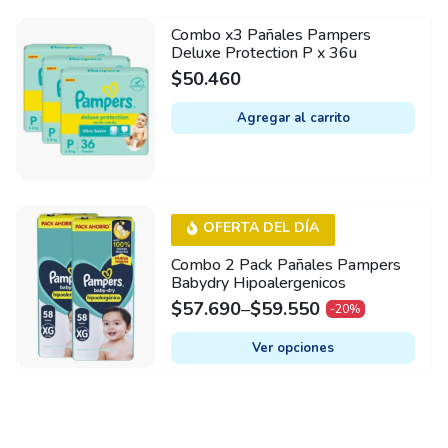
may
Combo x3 Pañales Pampers
be
Deluxe Protection P x 36u
chosen
$
50.460
on
Agregar al carrito
the
product
page
This
OFERTA DEL DÍA
product
Combo 2 Pack Pañales Pampers
has
Babydry Hipoalergenicos
multiple
$
57.690
–
$
59.550
-20%
variants.
The
Ver opciones
options
may
be