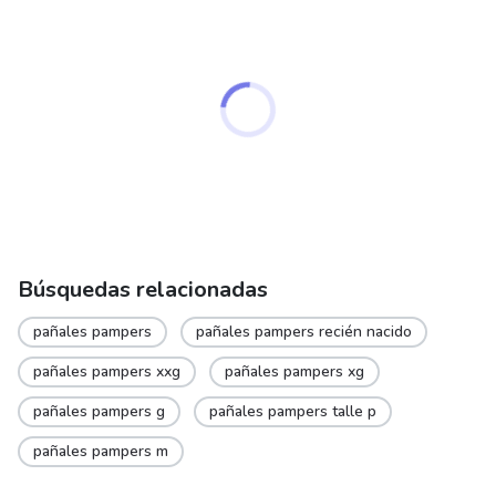
chosen
on
the
product
page
Búsquedas relacionadas
pañales pampers
pañales pampers recién nacido
pañales pampers xxg
pañales pampers xg
pañales pampers g
pañales pampers talle p
pañales pampers m