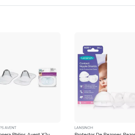
IPS AVENT
LANSINOH
nera Philips Avent X2u
Protector De Pezones Pezo