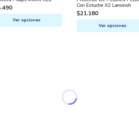
Con Estuche X2 Lansinoh
4.490
$
21.180
Ver opciones
Ver opciones
This
uct
product
has
iple
multiple
nts.
variants.
The
ons
options
may
be
en
chosen
on
the
uct
product
e
page