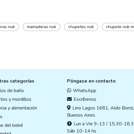
eras nuk
mamaderas nuk
chupetes nuk
chupete nuk m
ras categorías
Póngase en contacto
ulos de baño
WhatsApp
tes y mordillos
Escríbenos
cia y alimentación
Lino Lagos 1681, Aldo Bonzi
Buenos Aires
s
Lun a Vie 9-13 / 15.30-18.3
ne del bebé
Sáb 10-14 hs
nidad