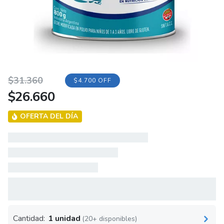
Original
Current
$
31.360
$4.700 OFF
$
26.660
price
price
was:
is:
OFERTA DEL DÍA
$31.360.
$26.660.
Cantidad:
1 unidad
(20+ disponibles)