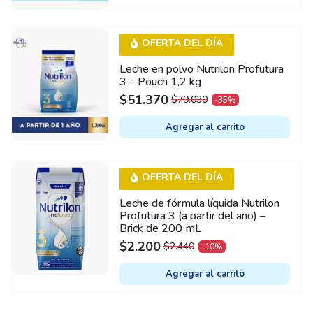
OFERTA DEL DÍA
Leche en polvo Nutrilon Profutura
3 – Pouch 1,2 kg
$
51.370
$
79.030
-35%
ORIGINAL
CURRENT
PRICE
PRICE
Agregar al carrito
WAS:
IS:
$79.030.
$51.370.
OFERTA DEL DÍA
Leche de fórmula líquida Nutrilon
Profutura 3 (a partir del año) –
Brick de 200 mL
$
2.200
$
2.440
-10%
ORIGINAL
CURRENT
PRICE
PRICE
Agregar al carrito
WAS:
IS:
$2.440.
$2.200.