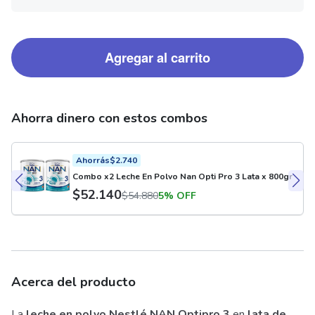
Agregar al carrito
Ahorra dinero con estos combos
Ahorrás
$
2.740
Combo x2 Leche En Polvo Nan Opti Pro 3 Lata x 800gr
$
52.140
$
54.880
5% OFF
Acerca del producto
La
leche en polvo Nestlé NAN Optipro 3
en
lata de