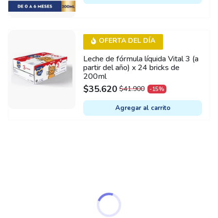
OFERTA DEL DÍA
Leche de fórmula líquida Vital 3 (a
partir del año) x 24 bricks de
200ml
$
35.620
$
41.900
-15%
ORIGINAL
CURRENT
PRICE
PRICE
Agregar al carrito
WAS:
IS:
$41.900.
$35.620.