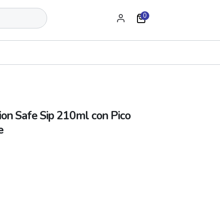
0
ion Safe Sip 210ml con Pico
e