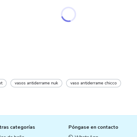
may
be
chosen
on
the
product
page
nt
vasos antiderrame nuk
vaso antiderrame chicco
ras categorías
Póngase en contacto