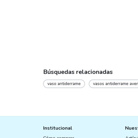
may
be
chosen
on
the
product
page
Búsquedas relacionadas
vaso antiderrame
vasos antiderrame ave
Institucional
Nuest