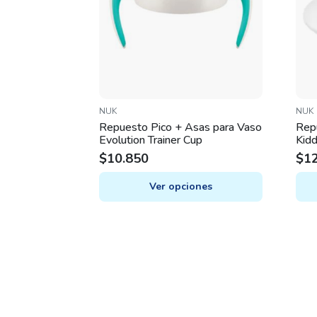
NUK
NUK
Repuesto Pico + Asas para Vaso
Rep
Evolution Trainer Cup
Kid
$
10.850
$
1
Ver opciones
This
product
has
multiple
variants.
The
options