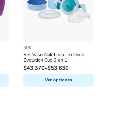
NUK
Set Vaso Nuk Learn To Drink
Evolution Cup 3 en 1
$
43.370
–
$
53.630
Ver opciones
This
product
has
multiple
variants.
The
options