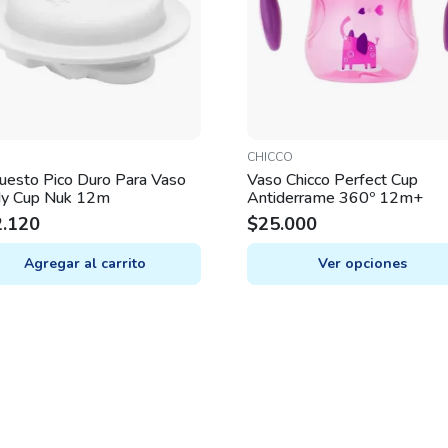
CHICCO
uesto Pico Duro Para Vaso
Vaso Chicco Perfect Cup
dy Cup Nuk 12m
Antiderrame 360º 12m+
2.120
$
25.000
Agregar al carrito
Ver opciones
This
product
has
multiple
variants.
The
options