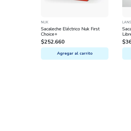
NUK
LAN
Sacaleche Eléctrico Nuk First
Sac
Choice+
Libr
Com
$
252.660
$
3
Agregar al carrito