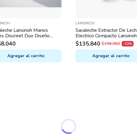
SINOH
LANSINOH
aleche Lansinoh Manos
Sacaleche Extractor De Lec
es Discreet Duo Diseño
Electrico Compacto Lansinoh
pacto
68.040
$
135.840
$
194.060
-30%
ORIGINAL
CURRENT
PRICE
PRICE
Agregar al carrito
Agregar al carrito
WAS:
IS:
$194.060.
$135.840.