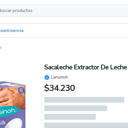
s
Incontinencia
s
Sacaleche Extractor De Leche
Lansinoh
$
34.230