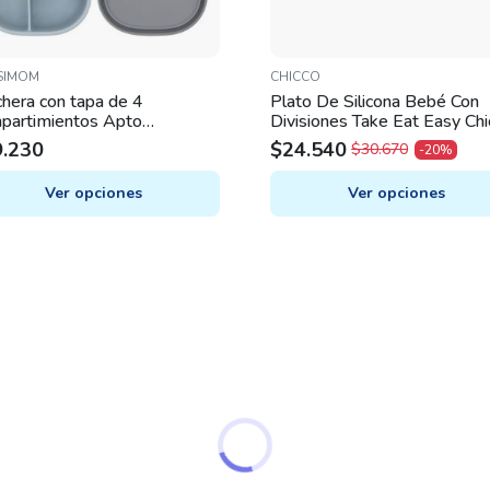
SIMOM
CHICCO
hera con tapa de 4
Plato De Silicona Bebé Con
partimientos Apto
Divisiones Take Eat Easy Chi
oondas y Lavavajillas
9.230
$
24.540
$
30.670
-20%
ORIGINAL
CURRENT
PRICE
PRICE
Ver opciones
Ver opciones
WAS:
IS:
This
$30.670.
$24.540.
uct
product
has
iple
multiple
nts.
variants.
The
ons
options
may
be
en
chosen
on