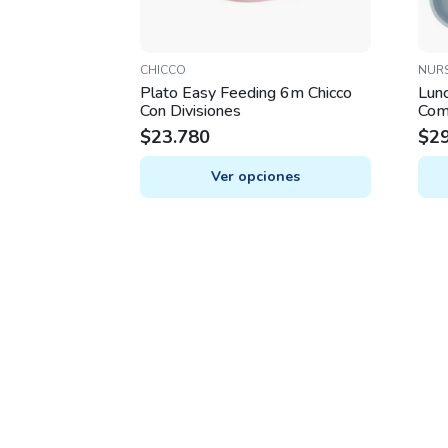
CHICCO
NUR
Plato Easy Feeding 6m Chicco
Lunc
Con Divisiones
Com
Micr
$
23.780
$
2
Ver opciones
This
This
product
prod
has
has
multiple
mult
variants.
varia
The
The
options
opti
may
may
be
be
chosen
chos
on
on