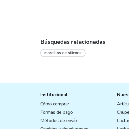
the
the
product
prod
page
pag
Búsquedas relacionadas
mordillos de silicona
Institucional
Nuest
Cómo comprar
Artíc
Formas de pago
Chupe
Métodos de envío
Lactan
Cambios y devoluciones
Leche