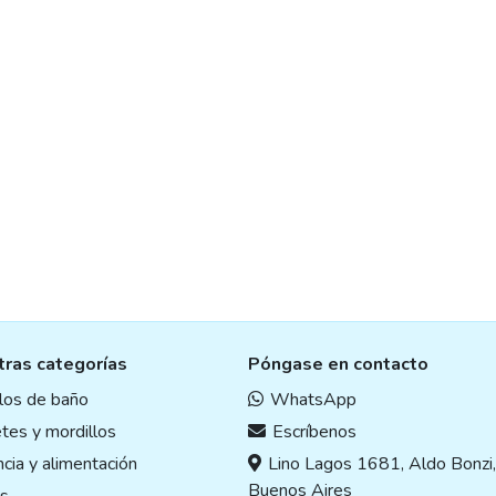
the
uct
product
e
page
ras categorías
Póngase en contacto
ulos de baño
WhatsApp
tes y mordillos
Escríbenos
cia y alimentación
Lino Lagos 1681, Aldo Bonzi
Buenos Aires
s