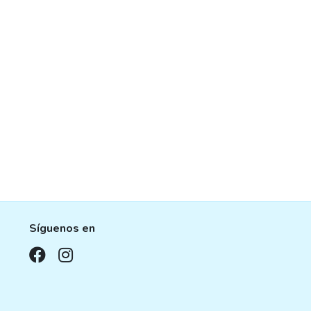
the
product
page
Síguenos en
,