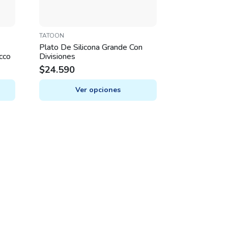
TATOON
Plato De Silicona Grande Con
cco
Divisiones
$
24.590
Ver opciones
This
product
has
multiple
variants.
The
options
may
be
chosen
on