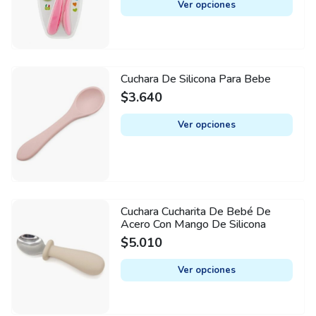
multiple
Ver opciones
the
variants.
product
The
page
options
may
Cuchara De Silicona Para Bebe
This
be
$
3.640
product
chosen
has
on
Ver opciones
multiple
the
variants.
product
The
page
options
may
Cuchara Cucharita De Bebé De
This
be
Acero Con Mango De Silicona
product
chosen
$
5.010
has
on
multiple
Ver opciones
the
variants.
product
The
page