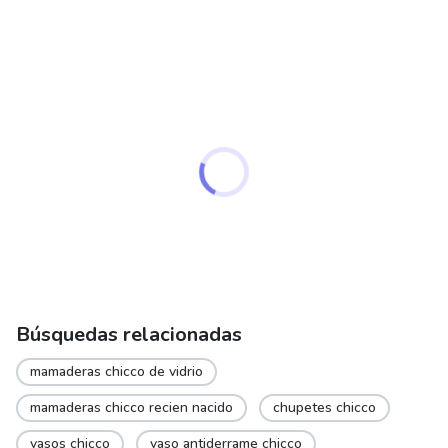
options
may
be
chosen
on
the
product
page
Búsquedas relacionadas
mamaderas chicco de vidrio
mamaderas chicco recien nacido
chupetes chicco
vasos chicco
vaso antiderrame chicco