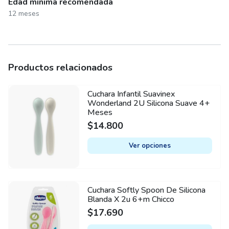
Edad mínima recomendada
12 meses
Productos relacionados
Cuchara Infantil Suavinex
This
Wonderland 2U Silicona Suave 4+
product
Meses
has
$
14.800
multiple
variants.
Ver opciones
The
options
may
Cuchara Softly Spoon De Silicona
This
be
Blanda X 2u 6+m Chicco
product
chosen
$
17.690
has
on