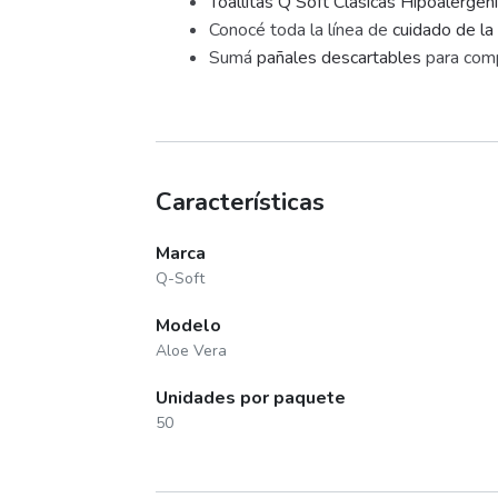
Toallitas Q Soft Clásicas Hipoalergén
Conocé toda la línea de
cuidado de la 
Sumá
pañales descartables
para comp
Características
Marca
Q-Soft
Modelo
Aloe Vera
Unidades por paquete
50