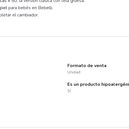
icas x 50
, la versión clásica con tela gruesa.
piel
para bebés en Bebelli.
letar el cambiador.
Formato de venta
Unidad
Es un producto hipoalergén
Sí