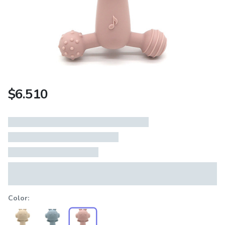
$
6.510
Color