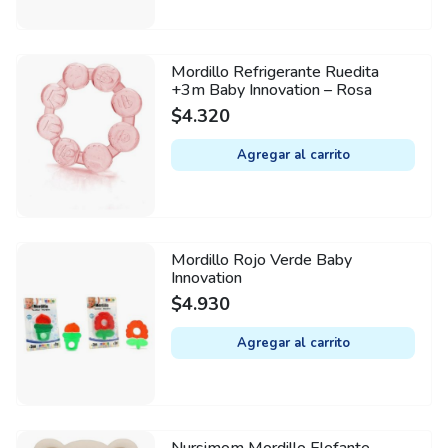
The
options
may
Mordillo Refrigerante Ruedita
be
+3m Baby Innovation – Rosa
chosen
$
4.320
on
Agregar al carrito
the
product
page
Mordillo Rojo Verde Baby
Innovation
$
4.930
Agregar al carrito