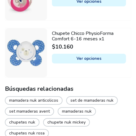
Ver opciones
variants.
The
options
may
Chupete Chicco PhysioForma
This
be
Comfort 6-16 meses x1
product
chosen
$
10.160
has
on
multiple
Ver opciones
the
variants.
product
The
page
options
may
Búsquedas relacionadas
be
mamadera nuk anticolicos
set de mamaderas nuk
chosen
on
set mamaderas avent
mamaderas nuk
the
chupetes nuk
chupete nuk mickey
product
page
chupetes nuk rosa