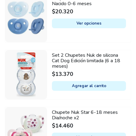
Estuche doble apto para transporte y esterilización
Sí
Nacido 0-6 meses
product
Sustentable: NUK Chupete con estuche reutilizable
$
20.320
Etapa del desarrollo
has
+18 meses
multiple
Ver opciones
variants.
Línea
The
Signature
options
may
Funciones
Set 2 Chupetes Nuk de silicona
be
Air System, Tetina delgada y estrecha
Cat Dog Edición limitada (6 a 18
meses)
chosen
$
13.370
on
the
Agregar al carrito
product
page
Chupete Nuk Star 6-18 meses
This
Dia/noche x2
product
$
14.460
has
multiple