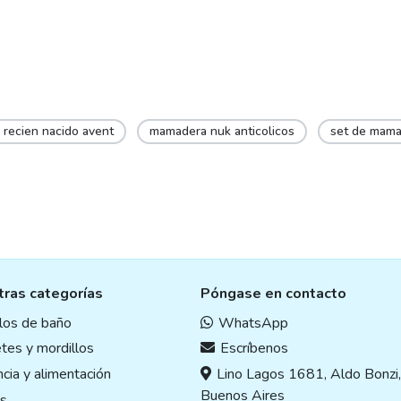
e
page
recien nacido avent
mamadera nuk anticolicos
set de mama
ras categorías
Póngase en contacto
ulos de baño
WhatsApp
tes y mordillos
Escríbenos
cia y alimentación
Lino Lagos 1681, Aldo Bonzi
Buenos Aires
s