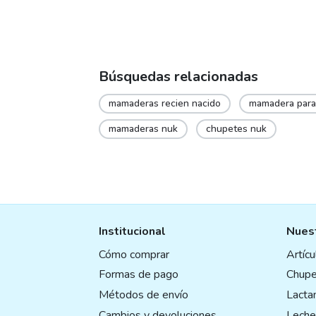
page
pag
Búsquedas relacionadas
mamaderas recien nacido
mamadera para 
mamaderas nuk
chupetes nuk
Institucional
Nuest
Cómo comprar
Artíc
Formas de pago
Chupe
Métodos de envío
Lactan
Cambios y devoluciones
Leche