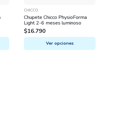
CHICCO
a
Chupete Chicco PhysioForma
Light 2-6 meses luminoso
$
16.790
Ver opciones
This
product
has
multiple
variants.
The
options
may
be
chosen
on
the
product