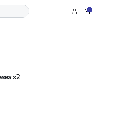
0
eses x2