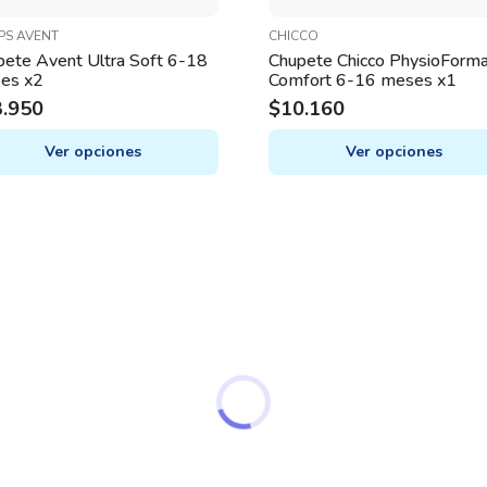
IPS AVENT
CHICCO
pete Avent Ultra Soft 6-18
Chupete Chicco PhysioForm
es x2
Comfort 6-16 meses x1
3.950
$
10.160
Ver opciones
Ver opciones
This
uct
product
has
iple
multiple
nts.
variants.
The
ons
options
may
be
en
chosen
on
the
uct
product