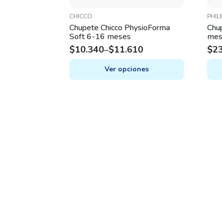
CHICCO
PHIL
Chupete Chicco PhysioForma
Chu
Soft 6-16 meses
mes
$
10.340
–
$
11.610
$
2
Ver opciones
This
This
product
prod
has
has
multiple
mult
variants.
varia
The
The
options
opti
may
may
be
be
chosen
chos
on
on
the
the
product
prod