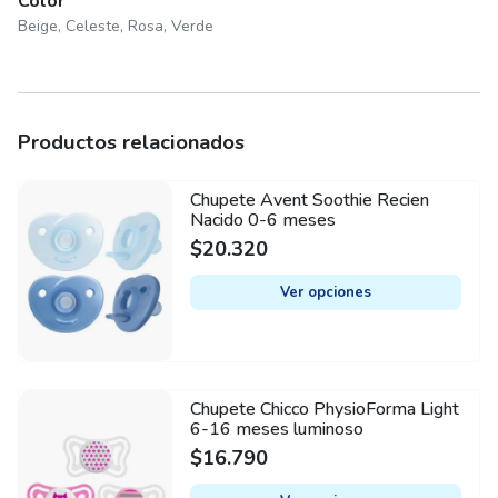
Color
Beige, Celeste, Rosa, Verde
Productos relacionados
Chupete Avent Soothie Recien
This
Nacido 0-6 meses
product
$
20.320
has
multiple
Ver opciones
variants.
The
options
may
Chupete Chicco PhysioForma Light
This
be
6-16 meses luminoso
product
chosen
$
16.790
has
on
multiple