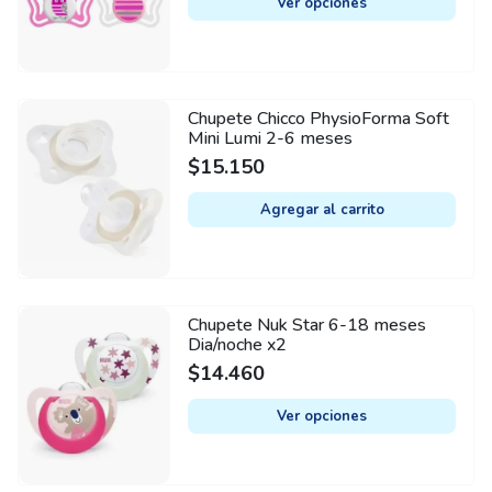
Ver opciones
the
variants.
product
The
page
options
may
Chupete Chicco PhysioForma Soft
be
Mini Lumi 2-6 meses
chosen
$
15.150
on
Agregar al carrito
the
product
page
Chupete Nuk Star 6-18 meses
This
Dia/noche x2
product
$
14.460
has
multiple
Ver opciones
variants.
The