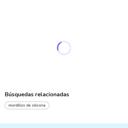
options
may
be
chosen
on
the
product
page
Búsquedas relacionadas
mordillos de silicona