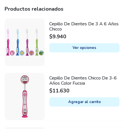
Productos relacionados
Cepillo De Dientes De 3 A 6 Años
This
Chicco
product
$
9.940
has
multiple
Ver opciones
variants.
The
options
may
Cepillo De Dientes Chicco De 3-6
be
Años Color Fucsia
chosen
$
11.630
on
Agregar al carrito
the
product
page