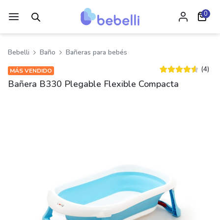
0
Bebelli
Baño
Bañeras para bebés
(4)
MÁS VENDIDO
Valorado
3
Bañera B330 Plegable Flexible Compacta
4.67
sobre 5
basado en
puntuacione
s de clientes