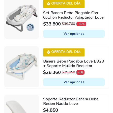
This
OFERTA DEL DÍA
product
Set Banera Bebe Plegable Con
has
Colchón Reductor Adaptador Love
multiple
$
33.800
$
39.760
-15%
ORIGINAL
CURRENT
variants.
PRICE
PRICE
The
Ver opciones
WAS:
IS:
options
$39.760.
$33.800.
may
This
OFERTA DEL DÍA
be
product
chosen
Bañera Bebe Plegable Love B323
has
on
+ Soporte Mullido Reductor
multiple
$
28.360
the
$
29.850
-5%
ORIGINAL
CURRENT
variants.
product
PRICE
PRICE
The
Ver opciones
page
WAS:
IS:
options
$29.850.
$28.360.
may
Soporte Reductor Bañera Bebe
This
be
Recien Nacido Love
product
chosen
$
4.850
has