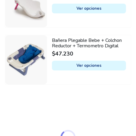
on
multiple
the
Ver opciones
variants.
product
The
page
options
may
Bañera Plegable Bebe + Colchon
This
be
Reductor + Termometro Digital
product
chosen
$
47.230
has
on
multiple
Ver opciones
the
variants.
product
The
page
options
may
be
chosen
on
the
product