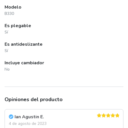
Modelo
B330
Es plegable
Sí
Es antideslizante
Sí
Incluye cambiador
No
Opiniones del producto
Ian Agustin E.
Valorado en
4 de agosto de 2023
5
de 5