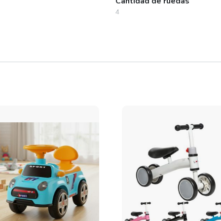
Cantidad de ruedas
4
Ancho
25 cm
Con luces
Sí
Con barra de empuje
No
Con sonido
Sí
Con baulera
No
Color
Celeste, Rosa, Verde