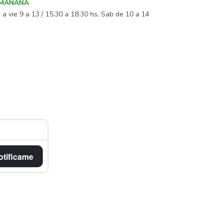
o MAÑANA
 a vie 9 a 13 / 15.30 a 18.30 hs, Sab de 10 a 14
otificame