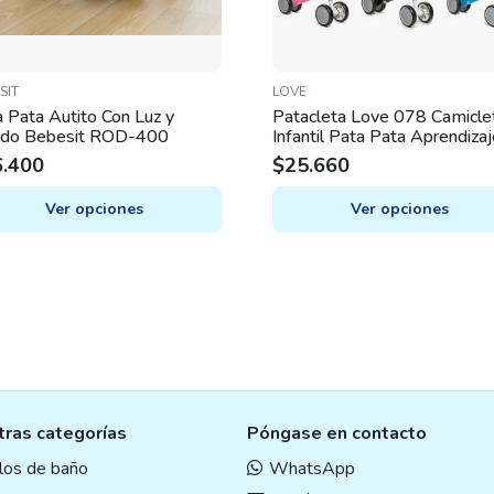
SIT
LOVE
 Pata Autito Con Luz y
Patacleta Love 078 Camicle
ido Bebesit ROD-400
Infantil Pata Pata Aprendiza
6.400
$
25.660
Ver opciones
Ver opciones
This
uct
product
has
iple
multiple
nts.
variants.
The
ons
options
may
ras categorías
Póngase en contacto
be
en
chosen
ulos de baño
WhatsApp
on