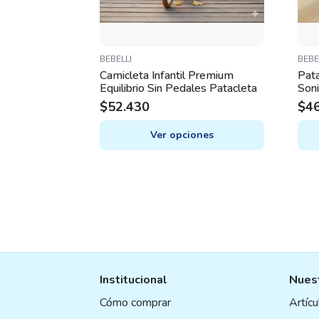
Requiere pilas
No
BEBELLI
BEBE
Camicleta Infantil Premium
Pata
Equilibrio Sin Pedales Patacleta
Son
$
52.430
$
4
Ver opciones
This
This
product
prod
has
has
multiple
mult
variants.
varia
The
The
options
opti
may
may
Institucional
Nuest
be
be
chosen
chos
Cómo comprar
Artíc
on
on