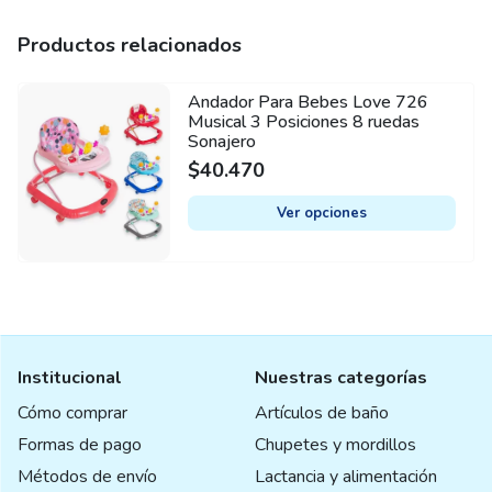
Modelo
3004-V2F
Productos relacionados
Tipo de vehículo
Andador Para Bebes Love 726
This
Andador
Musical 3 Posiciones 8 ruedas
product
Sonajero
Con barra de empuje
has
$
40.470
No
multiple
variants.
Ver opciones
Con sonido
The
Sí
options
may
Color
be
Celeste, Rosa
chosen
Institucional
Nuestras categorías
on
the
Cómo comprar
Artículos de baño
product
Formas de pago
Chupetes y mordillos
page
Métodos de envío
Lactancia y alimentación