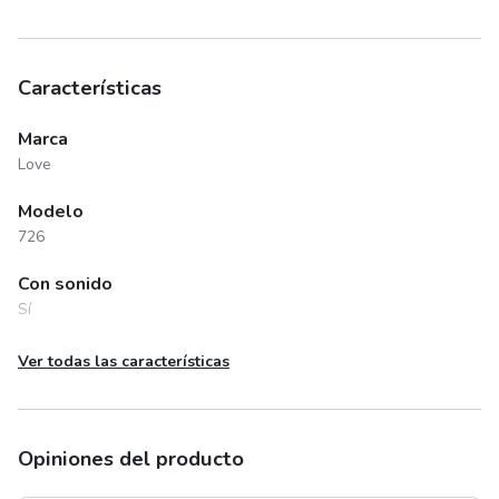
Características
Marca
Love
Modelo
726
Con sonido
Sí
Es 3 en 1
Ver todas las características
Sí
Peso máximo soportado
14 kg
Opiniones del producto