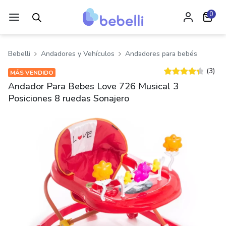
0
Bebelli
Andadores y Vehículos
Andadores para bebés
(3)
MÁS VENDIDO
Valorado
2
Andador Para Bebes Love 726 Musical 3
4.50
sobre
Posiciones 8 ruedas Sonajero
5 basado en
puntuacione
s de clientes