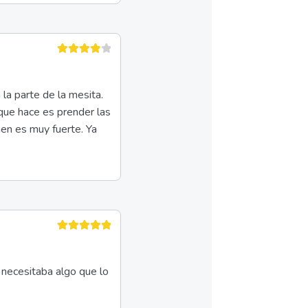
Valorado
en
4
de 5
la parte de la mesita.
 que hace es prender las
men es muy fuerte. Ya
Valorado en
5
de 5
 necesitaba algo que lo