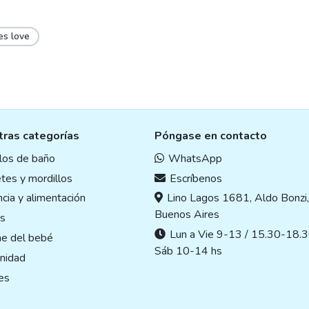
es love
ras categorías
Póngase en contacto
ulos de baño
WhatsApp
tes y mordillos
Escríbenos
cia y alimentación
Lino Lagos 1681, Aldo Bonzi
Buenos Aires
s
Lun a Vie 9-13 / 15.30-18.3
ne del bebé
Sáb 10-14 hs
nidad
es