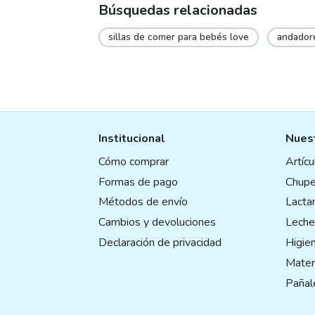
Búsquedas relacionadas
multiple
variants.
sillas de comer para bebés love
andador
The
options
may
be
chosen
on
the
Institucional
Nuest
product
Cómo comprar
Artíc
page
Formas de pago
Chupe
Métodos de envío
Lactan
Cambios y devoluciones
Leche
Declaración de privacidad
Higie
Mater
Pañal