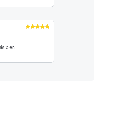
Valorado en
5
de 5
ás bien.