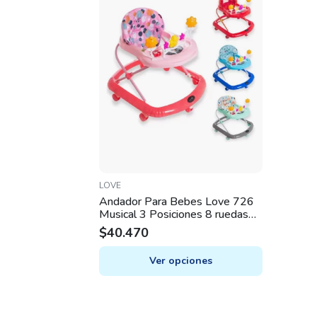
LOVE
Andador Para Bebes Love 726
Musical 3 Posiciones 8 ruedas
Sonajero
$
40.470
Ver opciones
This
product
has