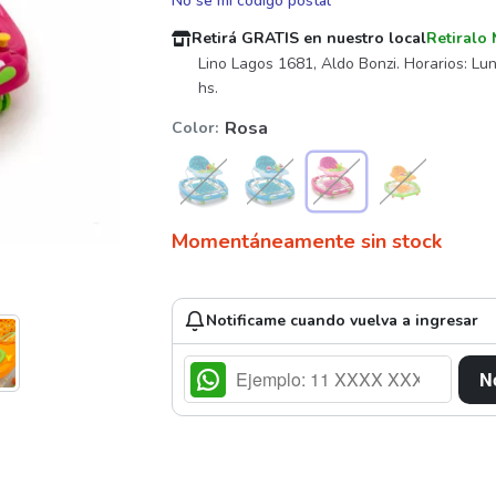
No sé mi código postal
Retirá GRATIS en nuestro local
Retiral
Lino Lagos 1681, Aldo Bonzi. Horarios: Lun
hs.
Rosa
Color
Momentáneamente sin stock
Notificame cuando vuelva a ingresar
N