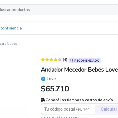
s
Incontinencia
para bebés
(4)
RECOMENDADO
Valorado
3
Andador Mecedor Bebés Love 
4.33
sobre
5 basado en
Love
puntuacion
$
65.710
es de
clientes
Conocé los tiempos y costos de envío
Calcular