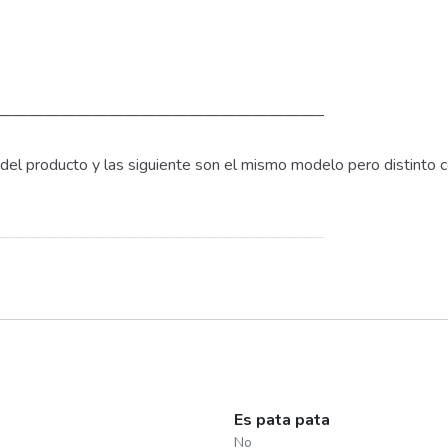
————————————————————–
l del producto y las siguiente son el mismo modelo pero distinto c
————————————————————–
be)
Es pata pata
No