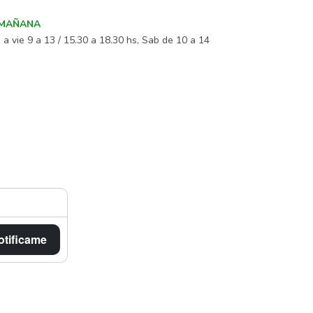
o MAÑANA
 a vie 9 a 13 / 15.30 a 18.30 hs, Sab de 10 a 14
otificame