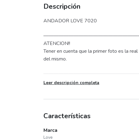
Descripción
ANDADOR LOVE 7020
———————————————————
ATENCION!!
Tener en cuenta que la primer foto es la rea
del mismo.
———————————————————
CARACTERISTICAS
Leer descripción completa
* Mecedor
* Altura regulable
* SIN capota
Características
* Incluye apoyapies (para comodidad del be
* 3 posiciones
Marca
* 8 ruedas dobles de plastico
Love