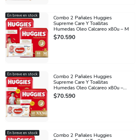
En breve en stock
Combo 2 Pañales Huggies
Supreme Care Y Toallitas
Humedas Oleo Calcareo x80u – M
$
70.590
En breve en stock
Combo 2 Pañales Huggies
Supreme Care Y Toallitas
Humedas Oleo Calcareo x80u –
XXXG
$
70.590
En breve en stock
Combo 2 Pañales Huggies