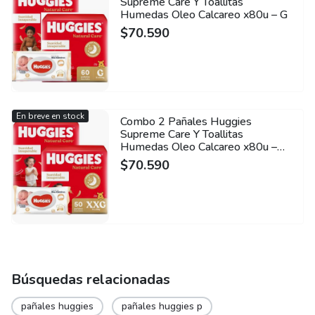
Supreme Care Y Toallitas
Humedas Oleo Calcareo x80u – G
$
70.590
En breve en stock
Combo 2 Pañales Huggies
Supreme Care Y Toallitas
Humedas Oleo Calcareo x80u –
XXG
$
70.590
Búsquedas relacionadas
pañales huggies
pañales huggies p