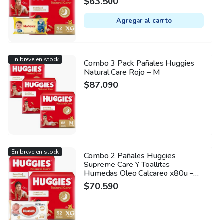
$
63.500
Agregar al carrito
En breve en stock
Combo 3 Pack Pañales Huggies
Natural Care Rojo – M
$
87.090
En breve en stock
Combo 2 Pañales Huggies
Supreme Care Y Toallitas
Humedas Oleo Calcareo x80u –
XG
$
70.590