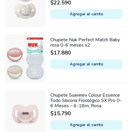
SX Pro – 6-18m, Rosa
$
22.590
Agregar al carrito
Chupete Nuk Perfect Match Baby
rosa 0-6 meses x2
$
17.880
Agregar al carrito
Chupete Suavinex Colour Essence
Todo Silicona Fisiológico SX Pro 0-
6 Meses – 6-18m, Rosa
$
15.790
Agregar al carrito