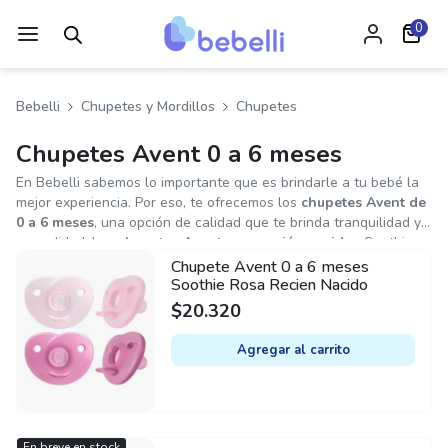
0
Bebelli
Chupetes y Mordillos
Chupetes
Chupetes Avent 0 a 6 meses
En Bebelli sabemos lo importante que es brindarle a tu bebé la
mejor experiencia. Por eso, te ofrecemos los
chupetes Avent de
0 a 6 meses
, una opción de calidad que te brinda tranquilidad y
comodidad. Los
chupetes Avent para recién nacidos
Soothie,
Ultra Air y Ultra Soft están diseñados para adaptarse a las
Chupete Avent 0 a 6 meses
necesidades de tu pequeño tesoro. Con materiales suaves y
Soothie Rosa Recien Nacido
seguros, libres de BPA, y con diseños adorables, estos chupetes
$
20.320
cuidan la delicada piel de tu bebé.
Agregar al carrito
En breve en stock