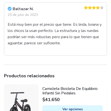
Baltazar N.
Valorado
25 de julio de 2023
en
4
de 5
Está muy bien por el precio que tiene. Es linda, liviana y
los chicos la usan perfecto. La estructura y las ruedas
podrían ser más robustas pero para lo que tienen que
aguantar, parece ser suficiente.
Productos relacionados
Camicleta Bicicleta De Equilibrio
This
Infantil Sin Pedales
product
$
41.650
has
multiple
Ver opciones