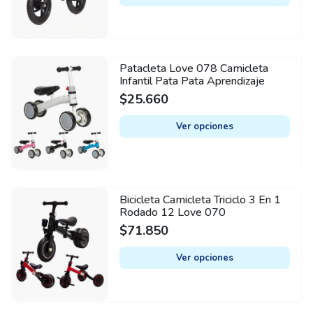
variants.
The
options
may
Patacleta Love 078 Camicleta
This
be
Infantil Pata Pata Aprendizaje
product
chosen
$
25.660
has
on
multiple
Ver opciones
the
variants.
product
The
page
options
may
Bicicleta Camicleta Triciclo 3 En 1
This
be
Rodado 12 Love 070
product
chosen
$
71.850
has
on
multiple
Ver opciones
the
variants.
product
The
page
options