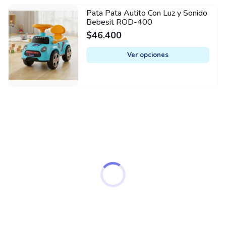
may
Pata Pata Autito Con Luz y Sonido
This
be
Bebesit ROD-400
product
chosen
$
46.400
has
on
multiple
Ver opciones
the
variants.
product
The
page
options
may
be
chosen
on
the
product
page