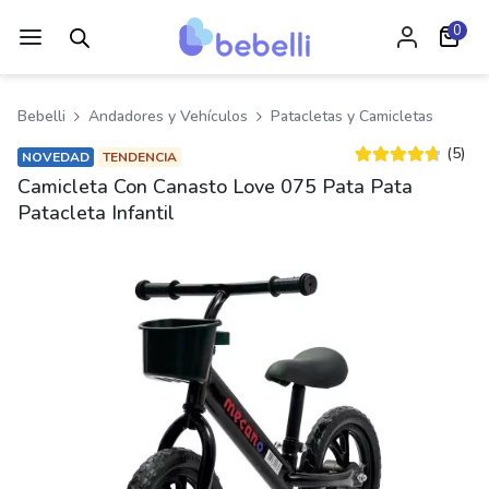
0
Bebelli
Andadores y Vehículos
Patacletas y Camicletas
(5)
NOVEDAD
TENDENCIA
Valorado
4
Camicleta Con Canasto Love 075 Pata Pata
4.75
sobre 5
Patacleta Infantil
basado en
puntuaciones
de clientes