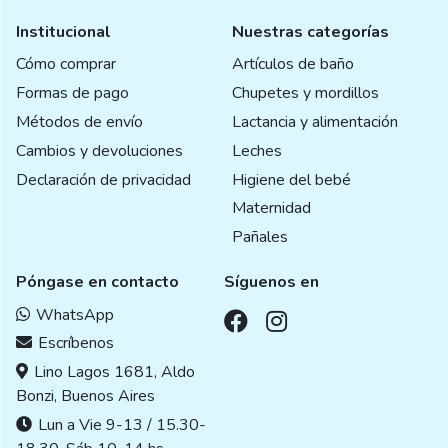
No
Institucional
Nuestras categorías
Color
Cómo comprar
Artículos de baño
Celeste, Rosa, Verde
Formas de pago
Chupetes y mordillos
Métodos de envío
Lactancia y alimentación
Cambios y devoluciones
Leches
Declaración de privacidad
Higiene del bebé
Maternidad
Pañales
Póngase en contacto
Síguenos en
WhatsApp
Escríbenos
Lino Lagos 1681, Aldo
Bonzi, Buenos Aires
Lun a Vie 9-13 / 15.30-