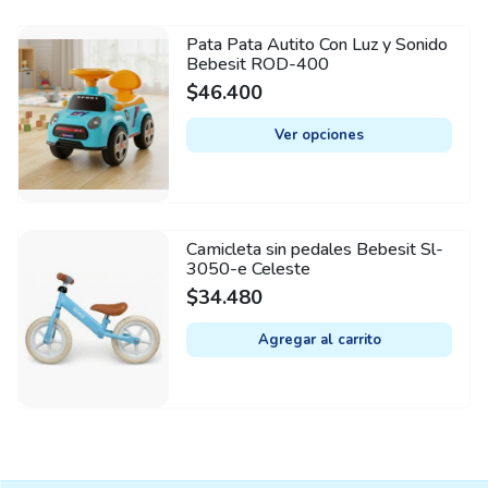
options
may
Peso
Pata Pata Autito Con Luz y Sonido
This
be
Bebesit ROD-400
2.5 kg
product
chosen
$
46.400
has
Cantidad de ruedas
on
multiple
Ver opciones
4
the
variants.
product
The
Ancho
page
25 cm
options
may
Camicleta sin pedales Bebesit Sl-
Con luces
be
3050-e Celeste
Sí
chosen
$
34.480
on
Con barra de empuje
Agregar al carrito
the
No
product
Con sonido
page
Sí
Con baulera