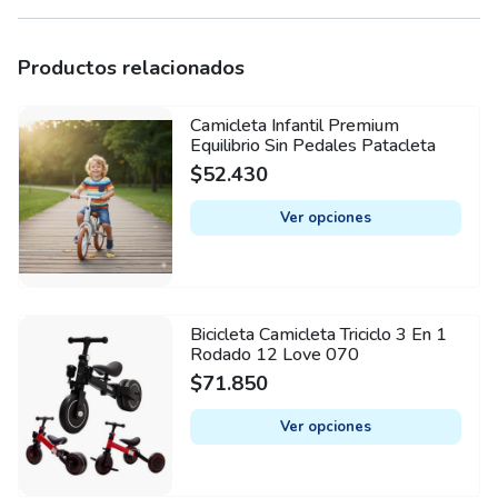
Material
Plástico
Productos relacionados
Edad máxima recomendada
Camicleta Infantil Premium
This
3 años
Equilibrio Sin Pedales Patacleta
product
$
52.430
Peso máximo soportado
has
20 kg
multiple
Ver opciones
variants.
Etapa del desarrollo
The
1 años
options
may
Requiere ensamblado
Bicicleta Camicleta Triciclo 3 En 1
This
be
Sí
Rodado 12 Love 070
product
chosen
$
71.850
has
Requiere pilas
on
multiple
No
Ver opciones
the
variants.
product
Tipo de vehículo
The
page
Auto